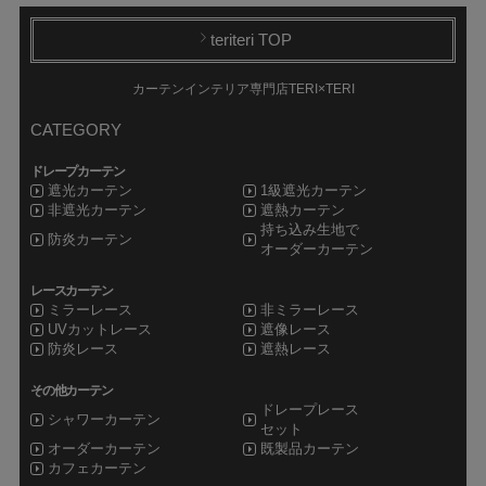
teriteri TOP
カーテンインテリア専門店TERI×TERI
CATEGORY
ドレープカーテン
遮光カーテン
1級遮光カーテン
非遮光カーテン
遮熱カーテン
持ち込み生地で
防炎カーテン
オーダーカーテン
レースカーテン
ミラーレース
非ミラーレース
UVカットレース
遮像レース
防炎レース
遮熱レース
その他カーテン
ドレープレース
シャワーカーテン
セット
オーダーカーテン
既製品カーテン
カフェカーテン