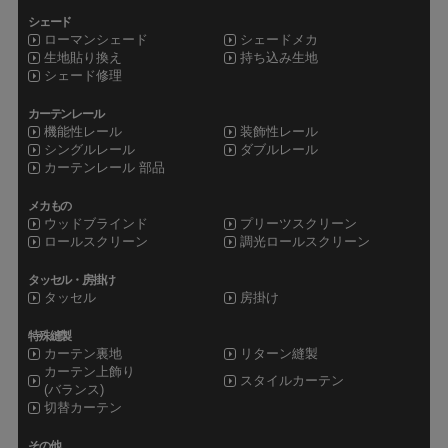
シェード
ローマンシェード
シェードメカ
生地貼り換え
持ち込み生地
シェード修理
カーテンレール
機能性レール
装飾性レール
シングルレール
ダブルレール
カーテンレール 部品
メカもの
ウッドブラインド
プリーツスクリーン
ロールスクリーン
調光ロールスクリーン
タッセル・房掛け
タッセル
房掛け
特殊縫製
カーテン裏地
リターン縫製
カーテン上飾り
スタイルカーテン
(バランス)
切替カーテン
その他