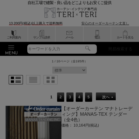
自社工場で縫製・良い品をどこよりもお安くご提供
13,200円(税込)以上購入で
送料無料
安心のオーダーカーテン丈直し
ご利用案内
サンプル請求
メール
電話
カートを見る
簡易検索する
1 / 10ページ
（全195件）
1
2
3
4
5
次へ
【オーダーカーテン マナトレーデ
ィング】MANAS-TEX テンダー
（全4色）
価格： 10,164円(税込)