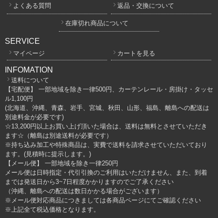
よくある質問
返品・交換について
在庫切れ商品について
SERVICE
マイページ
カートを見る
INFOMATION
送料について
【宅配便】 一部地域を除き一律500円、カーテンレール・房掛け・タッセ
ル1,100円
(北海道、沖縄、青森、岩手、宮城、秋田、山形、福島、離島への配送は
別途料金が必要です)
☆13,200円以上お買い上げ頂いた場合は、送料は無料とさせていただき
ます☆（離島は別途送料が必要です）
※持ち込み加工や特殊商品は、実費で送料を請求させていただいており
ます。(見積時に提示します。)
【メール便】 一部地域を除き一律250円
メール便は日時指定・代引引換のご利用はいただけません、また、到着
までは発送日から3~7日程度かかりますのでご了承ください
（沖縄、離島への配送は数日かかる場合がございます）
※メール便対応商品につきましては各商品ページにてご確認ください
※上記全て税込価格となります。