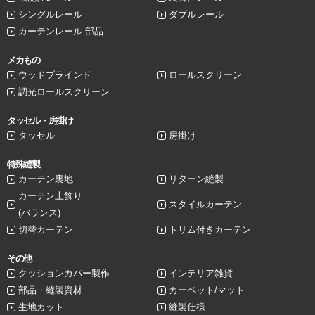
シングルレール
ダブルレール
カーテンレール 部品
メカもの
ウッドブラインド
ロールスクリーン
調光ロールスクリーン
タッセル・房掛け
タッセル
房掛け
特殊縫製
カーテン裏地
リターン縫製
カーテン上飾り
スタイルカーテン
(バランス)
切替カーテン
トリム付きカーテン
その他
クッションカバー製作
インテリア雑貨
部品・縫製資材
カーペット/マット
生地カット
縫製仕様