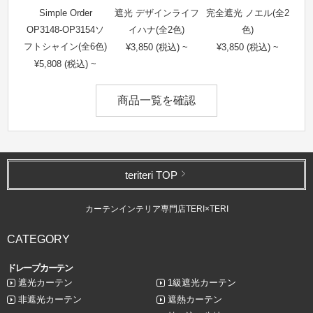
Simple Order
遮光 デザインライフ
完全遮光 ノエル(全2
OP3148-OP3154ソ
イハナ(全2色)
色)
フトシャイン(全6色)
¥3,850 (税込) ~
¥3,850 (税込) ~
¥5,808 (税込) ~
商品一覧を確認
teriteri TOP
カーテンインテリア専門店TERI×TERI
CATEGORY
ドレープカーテン
遮光カーテン
1級遮光カーテン
非遮光カーテン
遮熱カーテン