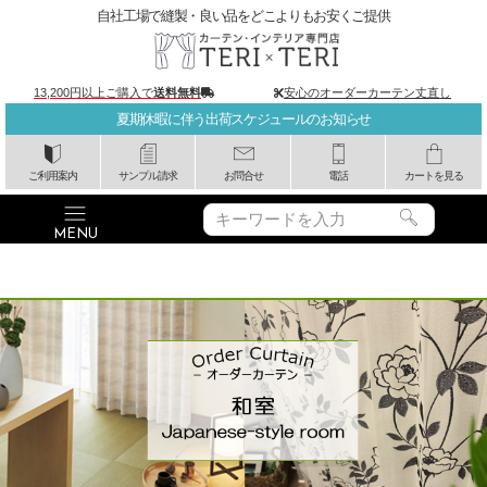
自社工場で縫製・良い品をどこよりもお安くご提供
13,200円以上ご購入で
送料無料
安心のオーダーカーテン丈直し
夏期休暇に伴う出荷スケジュールのお知らせ
ご利用案内
サンプル請求
お問合せ
電話
カートを見る