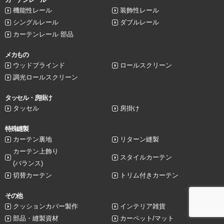
機能性レール
装飾性レール
シングルレール
ダブルレール
カーテンレール 部品
メカもの
ウッドブラインド
ロールスクリーン
調光ロールスクリーン
タッセル・房掛け
タッセル
房掛け
特殊縫製
カーテン裏地
リターン縫製
カーテン上飾り
スタイルカーテン
(バランス)
切替カーテン
トリム付きカーテン
その他
クッションカバー製作
インテリア雑貨
部品・縫製資材
カーペット/マット