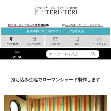
13,200円以上ご購入で
送料無料
安心のオーダーカーテン丈直し
夏期休暇に伴う出荷スケジュールのお知らせ
ご利用案内
サンプル請求
お問合せ
電話
カートを見る
持ち込み生地でローマンシェード製作します