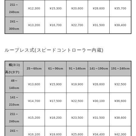
211～
¥12,300
¥15,300
¥20,600
¥28,600
¥35,700
240cm
241～
¥13,200
¥16,700
¥22,700
¥31,500
¥39,400
300cm
ループレス式(スピードコントローラー内蔵)
幅(ヨコ)
25～60cm
61～90cm
91～140cm
141～190cm
191～240cm
高さ(タテ)
48～
¥13,600
¥15,900
¥19,900
¥26,600
¥32,500
140cm
141～
¥14,700
¥17,500
¥22,500
¥30,100
¥36,600
210cm
211～
¥15,200
¥18,200
¥23,500
¥31,500
¥38,600
240cm
241～
¥16,100
¥19,600
¥25,600
¥34,400
¥42,300