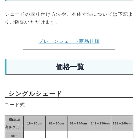
シェードの取り付け方法や、本体寸法については下記よ
りご確認いただけます。
プレーンシェード商品仕様
価格一覧
シングルシェード
コード式
幅(ヨコ)
18～60cm
61～90cm
91～140cm
141～190cm
191～240cm
高さ(タテ)
48～