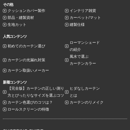
その他
クッションカバー製作
インテリア雑貨
部品・縫製資材
カーペット/マット
生地カット
縫製仕様
人気コンテンツ
ローマンシェード
初めてのカーテン選び
の紹介
風水で選ぶ
カーテンの光漏れ対策
カーテンカラー
カーテン取扱いメーカー
新着コンテンツ
【完全版】カーテンの正しい測り
ヒダなしカーテン
方とぴったりなサイズを選ぶコツ
とは
カーテン色選びのコツは？
カーテンのリメイク
ロールスクリーンの特徴