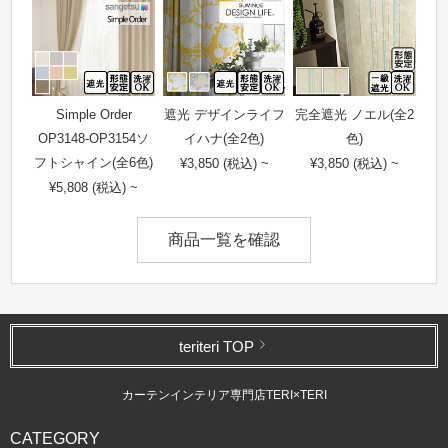
Simple Order
遮光 デザインライフ
完全遮光 ノエル(全2
OP3148-OP3154ソ
イハナ(全2色)
色)
フトシャイン(全6色)
¥3,850 (税込) ~
¥3,850 (税込) ~
¥5,808 (税込) ~
商品一覧を確認
teriteri TOP
カーテンインテリア専門店TERI×TERI
CATEGORY