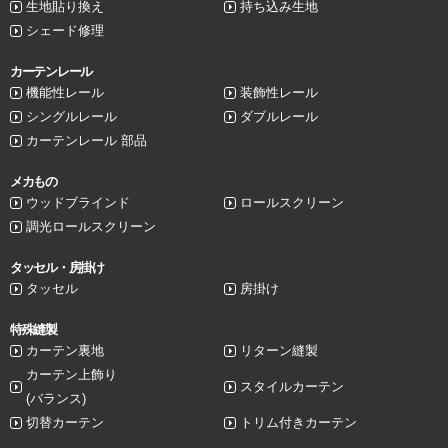
生地貼り換え
持ち込み生地
シェード修理
カーテンレール
機能性レール
装飾性レール
シングルレール
ダブルレール
カーテンレール 部品
メカもの
ウッドブラインド
ロールスクリーン
調光ロールスクリーン
タッセル・房掛け
タッセル
房掛け
特殊縫製
カーテン裏地
リターン縫製
カーテン上飾り
スタイルカーテン
(バランス)
切替カーテン
トリム付きカーテン