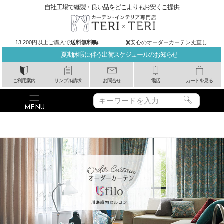
自社工場で縫製・良い品をどこよりもお安くご提供
13,200円以上ご購入で
送料無料
安心のオーダーカーテン丈直し
夏期休暇に伴う出荷スケジュールのお知らせ
ご利用案内
サンプル請求
お問合せ
電話
カートを見る