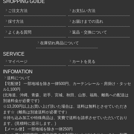
SHOPPING GUIDE
ご注文方法
お支払い方法
採寸方法
お届けまでの流れ
よくある質問
返品・交換について
在庫切れ商品について
SERVICE
マイページ
カートを見る
INFOMATION
送料について
【宅配便】 一部地域を除き一律500円、カーテンレール・房掛け・タッセ
ル1,100円
(北海道、沖縄、青森、岩手、宮城、秋田、山形、福島、離島への配送は
別途料金が必要です)
☆13,200円以上お買い上げ頂いた場合は、送料は無料とさせていただき
ます☆（離島は別途送料が必要です）
※持ち込み加工や特殊商品は、実費で送料を請求させていただいており
ます。(見積時に提示します。)
【メール便】 一部地域を除き一律250円