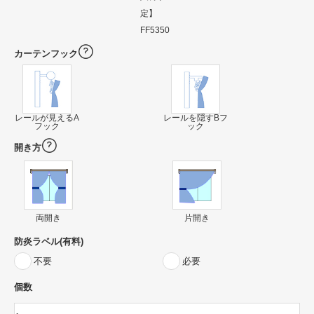
定】
FF5350
カーテンフック
レールが見えるA
レールを隠すBフ
フック
ック
開き方
両開き
片開き
防炎ラベル(有料)
不要
必要
個数