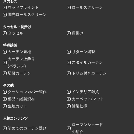
メカもの
ウッドブラインド
ロールスクリーン
調光ロールスクリーン
タッセル・房掛け
タッセル
房掛け
特殊縫製
カーテン裏地
リターン縫製
カーテン上飾り
スタイルカーテン
(バランス)
切替カーテン
トリム付きカーテン
その他
クッションカバー製作
インテリア雑貨
部品・縫製資材
カーペット/マット
生地カット
縫製仕様
人気コンテンツ
ローマンシェード
初めてのカーテン選び
の紹介