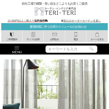
自社工場で縫製・良い品をどこよりもお安くご提供
13,200円以上ご購入で
送料無料
安心のオーダーカーテン丈直し
夏期休暇に伴う出荷スケジュールのお知らせ
ご利用案内
サンプル請求
お問合せ
電話
カートを見る