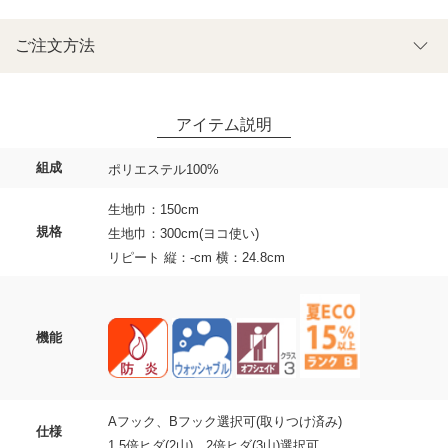
ご注文方法
組成
ポリエステル100%
生地巾：150cm
規格
生地巾：300cm(ヨコ使い)
リピート 縦：-cm 横：24.8cm
機能
Aフック、Bフック選択可(取りつけ済み)
仕様
1.5倍ヒダ(2山)、2倍ヒダ(3山)選択可