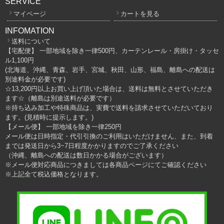
SERVICE
マイページ
カートを見る
INFOMATION
送料について
【宅配便】 一部地域を除き一律500円、カーテンレール・房掛け・タッセ
ル1,100円
(北海道、沖縄、青森、岩手、宮城、秋田、山形、福島、離島への配送は
別途料金が必要です)
☆13,200円以上お買い上げ頂いた場合は、送料は無料とさせていただき
ます☆（離島は別途送料が必要です）
※持ち込み加工や特殊商品は、実費で送料を請求させていただいており
ます。(見積時に提示します。)
【メール便】 一部地域を除き一律250円
メール便は日時指定・代引引換のご利用はいただけません、また、到着
までは発送日から3~7日程度かかりますのでご了承ください
（沖縄、離島への配送は数日かかる場合がございます）
※メール便対応商品につきましては各商品ページにてご確認ください
※上記全て税込価格となります。