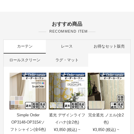
おすすめ商品
RECOMMEND ITEM
カーテン
レース
お得なセット販売
ロールスクリーン
ラグ・マット
Simple Order
遮光 デザインライフ
完全遮光 ノエル(全2
OP3148-OP3154ソ
イハナ(全2色)
色)
フトシャイン(全6色)
¥3,850 (税込) ~
¥3,850 (税込) ~