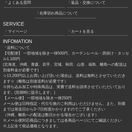
よくある質問
返品・交換について
在庫切れ商品について
SERVICE
マイページ
カートを見る
INFOMATION
送料について
【宅配便】 一部地域を除き一律500円、カーテンレール・房掛け・タッセ
ル1,100円
(北海道、沖縄、青森、岩手、宮城、秋田、山形、福島、離島への配送は
別途料金が必要です)
☆13,200円以上お買い上げ頂いた場合は、送料は無料とさせていただき
ます☆（離島は別途送料が必要です）
※持ち込み加工や特殊商品は、実費で送料を請求させていただいており
ます。(見積時に提示します。)
【メール便】 一部地域を除き一律250円
メール便は日時指定・代引引換のご利用はいただけません、また、到着
までは発送日から3~7日程度かかりますのでご了承ください
（沖縄、離島への配送は数日かかる場合がございます）
※メール便対応商品につきましては各商品ページにてご確認ください
※上記全て税込価格となります。