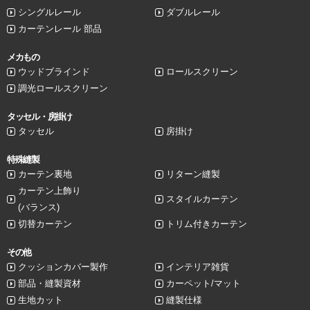
シングルレール
ダブルレール
カーテンレール 部品
メカもの
ウッドブラインド
ロールスクリーン
調光ロールスクリーン
タッセル・房掛け
タッセル
房掛け
特殊縫製
カーテン裏地
リターン縫製
カーテン上飾り
スタイルカーテン
(バランス)
切替カーテン
トリム付きカーテン
その他
クッションカバー製作
インテリア雑貨
部品・縫製資材
カーペット/マット
生地カット
縫製仕様