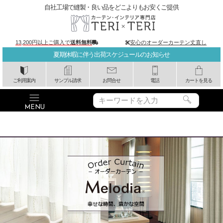
自社工場で縫製・良い品をどこよりもお安くご提供
13,200円以上ご購入で
送料無料
安心のオーダーカーテン丈直し
夏期休暇に伴う出荷スケジュールのお知らせ
ご利用案内
サンプル請求
お問合せ
電話
カートを見る