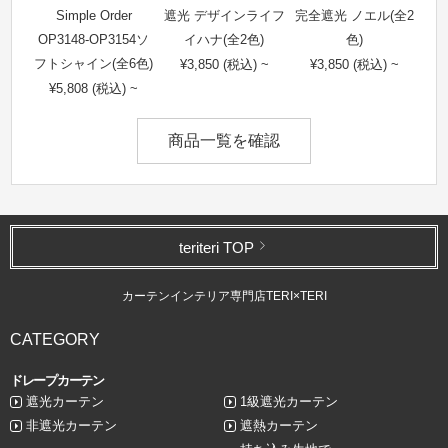
Simple Order
遮光 デザインライフ
完全遮光 ノエル(全2
OP3148-OP3154ソ
イハナ(全2色)
色)
フトシャイン(全6色)
¥3,850 (税込) ~
¥3,850 (税込) ~
¥5,808 (税込) ~
商品一覧を確認
teriteri TOP
カーテンインテリア専門店TERI×TERI
CATEGORY
ドレープカーテン
遮光カーテン
1級遮光カーテン
非遮光カーテン
遮熱カーテン