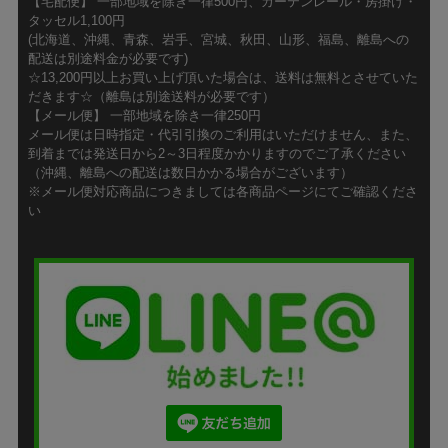
【宅配便】 一部地域を除き一律500円、カーテンレール・房掛け・
タッセル1,100円
(北海道、沖縄、青森、岩手、宮城、秋田、山形、福島、離島への
配送は別途料金が必要です)
☆13,200円以上お買い上げ頂いた場合は、送料は無料とさせていた
だきます☆（離島は別途送料が必要です）
【メール便】 一部地域を除き一律250円
メール便は日時指定・代引引換のご利用はいただけません、また、
到着までは発送日から2～3日程度かかりますのでご了承ください
（沖縄、離島への配送は数日かかる場合がございます）
※メール便対応商品につきましては各商品ページにてご確認くださ
い