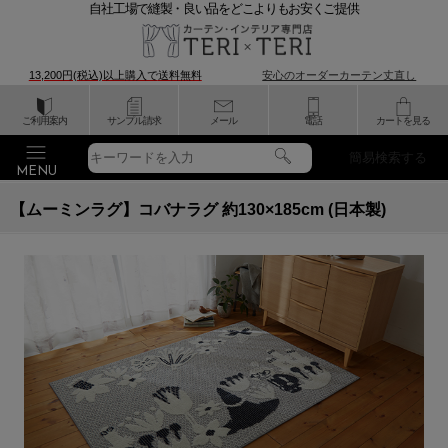
自社工場で縫製・良い品をどこよりもお安くご提供
13,200円(税込)以上購入で
送料無料
安心のオーダーカーテン丈直し
ご利用案内
サンプル請求
メール
電話
カートを見る
簡易検索する
【ムーミンラグ】コバナラグ 約130×185cm (日本製)