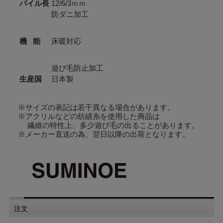
パイル長
12/6/3ｍｍ
防ダニ加工
ようこそムーミンの世界へ。
優れた芸術性で、北欧文化やデザインを
機 能
床暖対応
象徴するアイコンとして幅広い層に愛されている“MOOMIN”。
北欧フィンランドの芸術家、トーベ・ヤンソンが創りだした
“MOOMIN”のストーリーと繊細なアートワークを、
ゆったりとしたながれのあるインテリアファブリックに取り入れました。
遊び毛防止加工
ムーミンの物語の世界観と共に、
生産国
日本製
居心地の良いすてきなライフスタイルをお届けします。
※サイズの表記は若干異なる場合があります。
※アクリルなどの紡績糸を使用した商品は
繊維の特性上、多少遊び毛の出ることがあります。
※メーカー直送の為、翌日以降の出荷となります。
注文