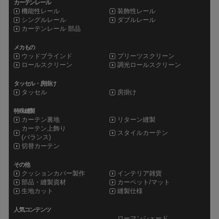
カーテンレール
機能性レール
装飾性レール
シングルレール
ダブルレール
カーテンレール 部品
メカもの
ウッドブラインド
プリーツスクリーン
ロールスクリーン
調光ロールスクリーン
タッセル・房掛け
タッセル
房掛け
特殊縫製
カーテン裏地
リターン縫製
カーテン上飾り
スタイルカーテン
(バランス)
切替カーテン
その他
クッションカバー製作
インテリア雑貨
部品・縫製資材
カーペット/マット
生地カット
縫製仕様
人気コンテンツ
ローマンシェード