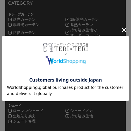
CATEGORY
ドレープカーテン
遮光カーテン
1級遮光カーテン
非遮光カーテン
遮熱カーテン
持ち込み生地で
防炎カーテン
オーダーカーテン
レースカーテン
ミラーレース
非ミラーレース
UVカットレース
遮像レース
防炎レース
遮熱レース
その他カーテン
ドレープレース
シャワーカーテン
セット
オーダーカーテン
既製品カーテン
カフェカーテン
シェード
ローマンシェード
シェードメカ
生地貼り換え
持ち込み生地
シェード修理