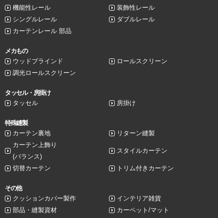
機能性レール
装飾性レール
シングルレール
ダブルレール
カーテンレール 部品
メカもの
ウッドブラインド
ロールスクリーン
調光ロールスクリーン
タッセル・房掛け
タッセル
房掛け
特殊縫製
カーテン裏地
リターン縫製
カーテン上飾り
スタイルカーテン
(バランス)
切替カーテン
トリム付きカーテン
その他
クッションカバー製作
インテリア雑貨
部品・縫製資材
カーペット/マット