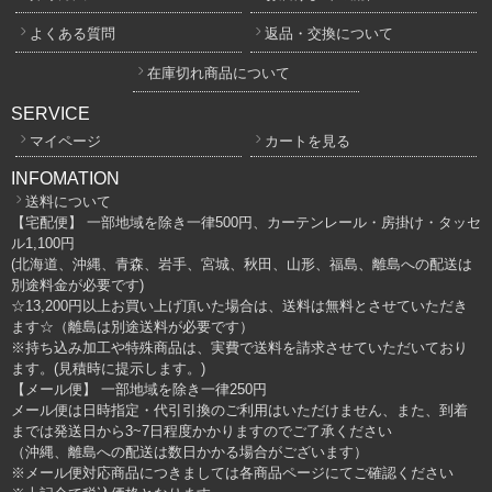
よくある質問
返品・交換について
在庫切れ商品について
SERVICE
マイページ
カートを見る
INFOMATION
送料について
【宅配便】 一部地域を除き一律500円、カーテンレール・房掛け・タッセ
ル1,100円
(北海道、沖縄、青森、岩手、宮城、秋田、山形、福島、離島への配送は
別途料金が必要です)
☆13,200円以上お買い上げ頂いた場合は、送料は無料とさせていただき
ます☆（離島は別途送料が必要です）
※持ち込み加工や特殊商品は、実費で送料を請求させていただいており
ます。(見積時に提示します。)
【メール便】 一部地域を除き一律250円
メール便は日時指定・代引引換のご利用はいただけません、また、到着
までは発送日から3~7日程度かかりますのでご了承ください
（沖縄、離島への配送は数日かかる場合がございます）
※メール便対応商品につきましては各商品ページにてご確認ください