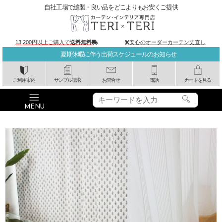
自社工場で縫製・良い品をどこよりもお安くご提供
13,200円以上ご購入で
送料無料
安心のオーダーカーテン丈直し
夏期休暇に伴う出荷スケジュールのお知らせ
ご利用案内
サンプル請求
お問合せ
電話
カートを見る