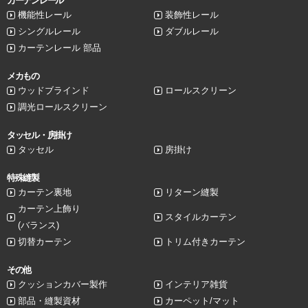
カーテンレール
機能性レール
装飾性レール
シングルレール
ダブルレール
カーテンレール 部品
メカもの
ウッドブラインド
ロールスクリーン
調光ロールスクリーン
タッセル・房掛け
タッセル
房掛け
特殊縫製
カーテン裏地
リターン縫製
カーテン上飾り
スタイルカーテン
(バランス)
切替カーテン
トリム付きカーテン
その他
クッションカバー製作
インテリア雑貨
部品・縫製資材
カーペット/マット