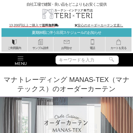
自社工場で縫製・良い品をどこよりもお安くご提供
13,200円以上ご購入で
送料無料
安心のオーダーカーテン丈直し
夏期休暇に伴う出荷スケジュールのお知らせ
ご利用案内
サンプル請求
お問合せ
電話
カートを見る
マナトレーディング MANAS-TEX（マナ
テックス）のオーダーカーテン