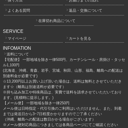
採寸方法
お届けまでの流れ
よくある質問
返品・交換について
在庫切れ商品について
SERVICE
マイページ
カートを見る
INFOMATION
送料について
【宅配便】 一部地域を除き一律500円、カーテンレール・房掛け・タッセ
ル1,100円
(北海道、沖縄、青森、岩手、宮城、秋田、山形、福島、離島への配送は
別途料金が必要です)
☆13,200円以上お買い上げ頂いた場合は、送料は無料とさせていただき
ます☆（離島は別途送料が必要です）
※持ち込み加工や特殊商品は、実費で送料を請求させていただいており
ます。(見積時に提示します。)
【メール便】 一部地域を除き一律250円
メール便は日時指定・代引引換のご利用はいただけません、また、到着
までは発送日から3~7日程度かかりますのでご了承ください
（沖縄、離島への配送は数日かかる場合がございます）
※メール便対応商品につきましては各商品ページにてご確認ください