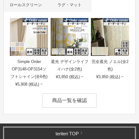
ロールスクリーン
ラグ・マット
Simple Order
遮光 デザインライフ
完全遮光 ノエル(全2
OP3148-OP3154ソ
イハナ(全2色)
色)
フトシャイン(全6色)
¥3,850 (税込) ~
¥3,850 (税込) ~
¥5,808 (税込) ~
商品一覧を確認
teriteri TOP