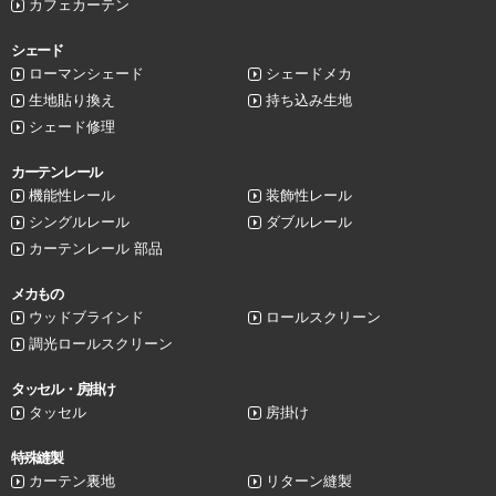
カフェカーテン
シェード
ローマンシェード
シェードメカ
生地貼り換え
持ち込み生地
シェード修理
カーテンレール
機能性レール
装飾性レール
シングルレール
ダブルレール
カーテンレール 部品
メカもの
ウッドブラインド
ロールスクリーン
調光ロールスクリーン
タッセル・房掛け
タッセル
房掛け
特殊縫製
カーテン裏地
リターン縫製