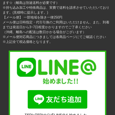
ます☆（離島は別途送料が必要です）
※持ち込み加工や特殊商品は、実費で送料を請求させていただいており
ます。(見積時に提示します。)
【メール便】 一部地域を除き一律250円
メール便は日時指定・代引引換のご利用はいただけません、また、到着
までは発送日から3~7日程度かかりますのでご了承ください
（沖縄、離島への配送は数日かかる場合がございます）
※メール便対応商品につきましては各商品ページにてご確認ください
※上記全て税込価格となります。