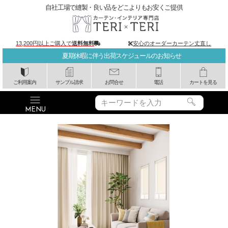
自社工場で縫製・良い品をどこよりもお安くご提供
13,200円以上ご購入で
送料無料
安心のオーダーカーテン丈直し
夏期休暇に伴う出荷スケジュールのお知らせ
ご利用案内
サンプル請求
お問合せ
電話
カートを見る