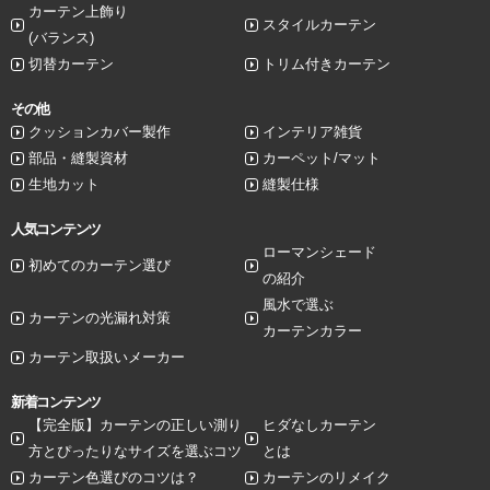
カーテン上飾り
スタイルカーテン
(バランス)
切替カーテン
トリム付きカーテン
その他
クッションカバー製作
インテリア雑貨
部品・縫製資材
カーペット/マット
生地カット
縫製仕様
人気コンテンツ
ローマンシェード
初めてのカーテン選び
の紹介
風水で選ぶ
カーテンの光漏れ対策
カーテンカラー
カーテン取扱いメーカー
新着コンテンツ
【完全版】カーテンの正しい測り
ヒダなしカーテン
方とぴったりなサイズを選ぶコツ
とは
カーテン色選びのコツは？
カーテンのリメイク