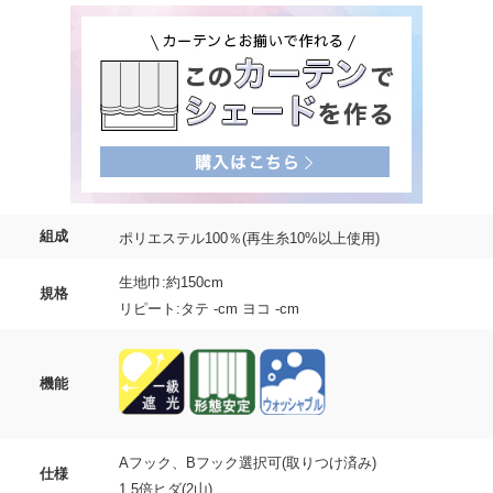
組成
ポリエステル100％(再生糸10%以上使用)
生地巾:約150cm
規格
リピート:タテ -cm ヨコ -cm
機能
Aフック、Bフック選択可(取りつけ済み)
仕様
1.5倍ヒダ(2山)