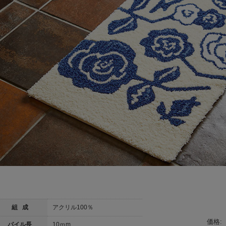
組 成
アクリル100％
価格:
パイル長
10ｍm