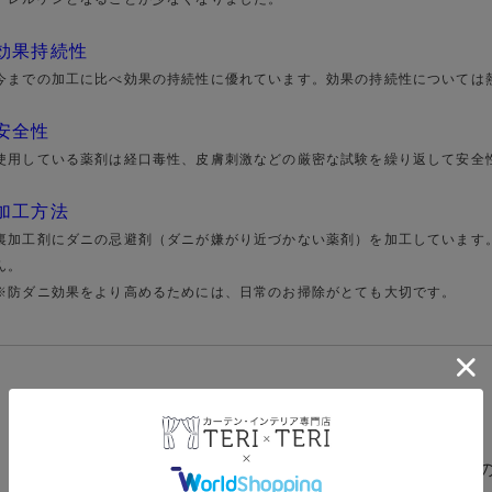
効果持続性
今までの加工に比べ効果の持続性に優れています。効果の持続性については
安全性
使用している薬剤は経口毒性、皮膚刺激などの厳密な試験を繰り返して安全
加工方法
裏加工剤にダニの忌避剤（ダニが嫌がり近づかない薬剤）を加工しています
ん。
※防ダニ効果をより高めるためには、日常のお掃除がとても大切です。
防ダニ加工
「インテリファブリックス性能評価協議会」
す。