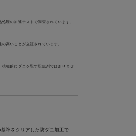
熱処理の加速テストで調査されています。
性の高いことが立証されています。
。積極的にダニを殺す殺虫剤ではありませ
の基準をクリアした防ダニ加工で