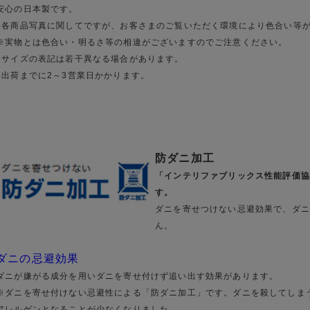
安心の日本製です。
●各商品写真に関してですが、お客さまのご覧いただく環境により色合い等
※実物とは色合い・明るさ等の相違がございますのでご注意ください。
●サイズの表記は若干異なる場合があります。
●出荷までに2～3営業日かかります。
防ダニ加工
「インテリファブリックス性能評価協
す。
ダニを寄せつけない忌避効果で、ダニ
ん。
ダニの忌避効果
ダニが嫌がる成分を用いダニを寄せ付けず追い出す効果があります。
※ダニを寄せ付けない忌避性による「防ダニ加工」です。ダニを殺してしま
アレルゲンとなることが少なくなりました。