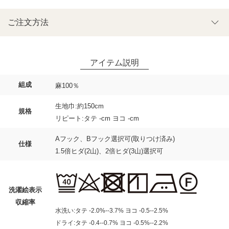
ご注文方法
組成
麻100％
生地巾:約150cm
規格
リピート:タテ -cm ヨコ -cm
Aフック、Bフック選択可(取りつけ済み)
仕様
1.5倍ヒダ(2山)、2倍ヒダ(3山)選択可
洗濯絵表示
収縮率
水洗い:タテ -2.0%--3.7% ヨコ -0.5--2.5%
ドライ:タテ -0.4--0.7% ヨコ -0.5%--2.2%