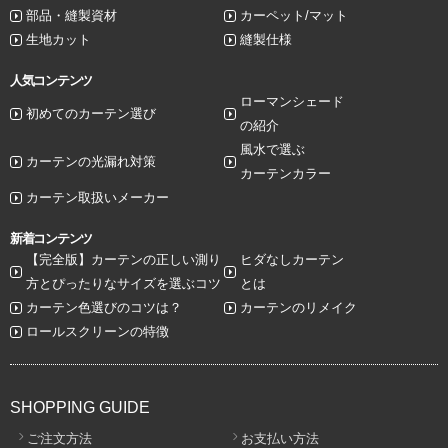
部品・縫製資材
カーペット/マット
生地カット
縫製仕様
人気コンテンツ
ローマンシェード
初めてのカーテン選び
の紹介
風水で選ぶ
カーテンの光漏れ対策
カーテンカラー
カーテン取扱いメーカー
新着コンテンツ
【完全版】カーテンの正しい測り
ヒダなしカーテン
方とぴったりなサイズを選ぶコツ
とは
カーテン色選びのコツは？
カーテンのリメイク
ロールスクリーンの特徴
SHOPPING GUIDE
ご注文方法
お支払い方法