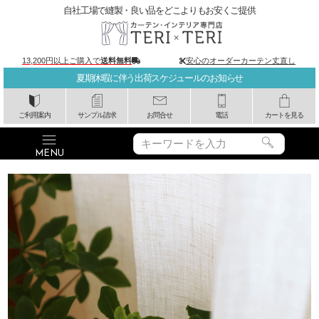
自社工場で縫製・良い品をどこよりもお安くご提供
13,200円以上ご購入で
送料無料
安心のオーダーカーテン丈直し
夏期休暇に伴う出荷スケジュールのお知らせ
ご利用案内
サンプル請求
お問合せ
電話
カートを見る