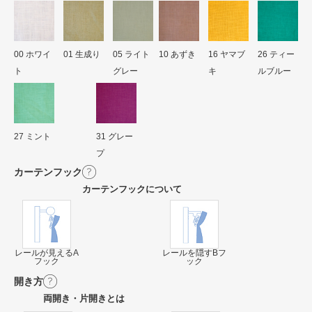
00 ホワイ
01 生成り
05 ライト
10 あずき
16 ヤマブ
26 ティー
ト
グレー
キ
ルブルー
27 ミント
31 グレー
プ
カーテンフック
カーテンフックについて
レールが見えるA
レールを隠すBフ
フック
ック
開き方
両開き・片開きとは