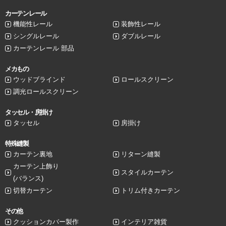
カーテンレール
機能性レール
装飾性レール
シングルレール
ダブルレール
カーテンレール 部品
メカもの
ウッドブラインド
ロールスクリーン
調光ロールスクリーン
タッセル・房掛け
タッセル
房掛け
特殊縫製
カーテン裏地
リターン縫製
カーテン上飾り
スタイルカーテン
(バランス)
切替カーテン
トリム付きカーテン
その他
クッションカバー製作
インテリア雑貨