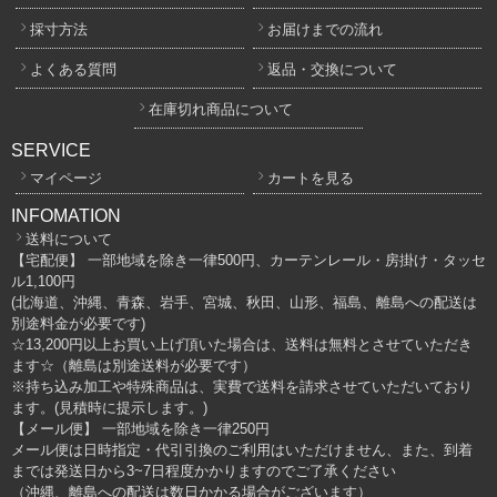
採寸方法
お届けまでの流れ
よくある質問
返品・交換について
在庫切れ商品について
SERVICE
マイページ
カートを見る
INFOMATION
送料について
【宅配便】 一部地域を除き一律500円、カーテンレール・房掛け・タッセ
ル1,100円
(北海道、沖縄、青森、岩手、宮城、秋田、山形、福島、離島への配送は
別途料金が必要です)
☆13,200円以上お買い上げ頂いた場合は、送料は無料とさせていただき
ます☆（離島は別途送料が必要です）
※持ち込み加工や特殊商品は、実費で送料を請求させていただいており
ます。(見積時に提示します。)
【メール便】 一部地域を除き一律250円
メール便は日時指定・代引引換のご利用はいただけません、また、到着
までは発送日から3~7日程度かかりますのでご了承ください
（沖縄、離島への配送は数日かかる場合がございます）