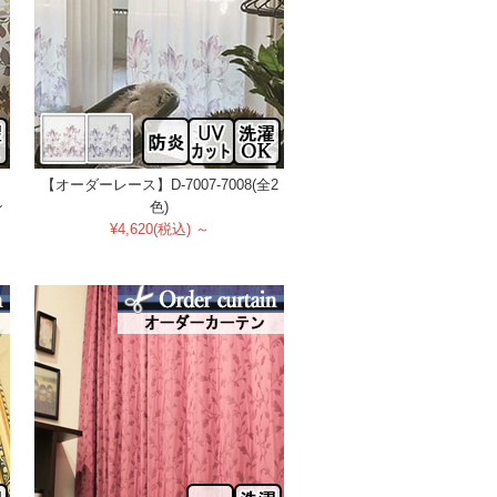
イ
【オーダーレース】D-7007-7008(全2
ン
色)
¥4,620(税込) ～