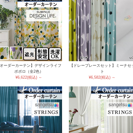
オーダーカーテン】デザインライフ
【ドレープレースセット】ミーナセ
ポポロ（全2色）
ト
¥6,622(税込) ～
¥6,582(税込) ～