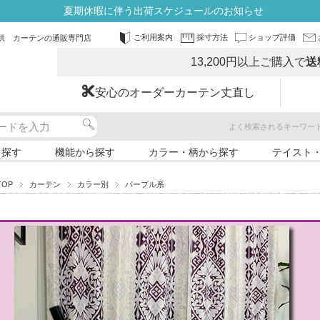
夏期休暇に伴う出荷スケジュールのお知らせ
ご利用案内
採寸方法
ショップ評価
供 カーテンの通販専門店
13,200円以上ご購入で
送
安心のオーダーカーテン丈直し
よく検索されるキーワー
ら探す
機能から探す
カラー・柄から探す
テイスト
TOP
カーテン
カラー別
パープル系