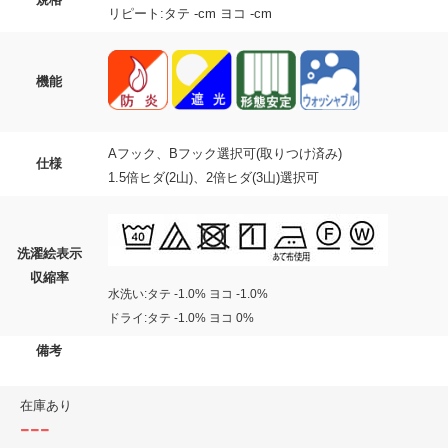
リピート:タテ -cm ヨコ -cm
機能
Aフック、Bフック選択可(取りつけ済み)
仕様
1.5倍ヒダ(2山)、2倍ヒダ(3山)選択可
洗濯絵表示
収縮率
水洗い:タテ -1.0% ヨコ -1.0%
ドライ:タテ -1.0% ヨコ 0%
備考
在庫あり
---