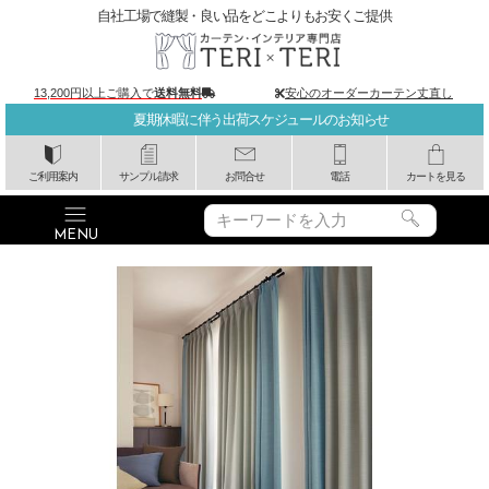
自社工場で縫製・良い品をどこよりもお安くご提供
13,200円以上ご購入で
送料無料
安心のオーダーカーテン丈直し
夏期休暇に伴う出荷スケジュールのお知らせ
ご利用案内
サンプル請求
お問合せ
電話
カートを見る