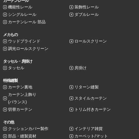
カーテンレール
機能性レール
装飾性レール
シングルレール
ダブルレール
カーテンレール 部品
メカもの
ウッドブラインド
ロールスクリーン
調光ロールスクリーン
タッセル・房掛け
タッセル
房掛け
特殊縫製
カーテン裏地
リターン縫製
カーテン上飾り
スタイルカーテン
(バランス)
切替カーテン
トリム付きカーテン
その他
クッションカバー製作
インテリア雑貨
部品・縫製資材
カーペット/マット