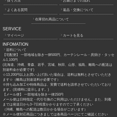
採寸方法
お届けまでの流れ
よくある質問
返品・交換について
在庫切れ商品について
SERVICE
マイページ
カートを見る
INFOMATION
送料について
【宅配便】 一部地域を除き一律500円、カーテンレール・房掛け・タッセ
ル1,100円
(北海道、沖縄、青森、岩手、宮城、秋田、山形、福島、離島への配送は
別途料金が必要です)
☆13,200円以上お買い上げ頂いた場合は、送料は無料とさせていただき
ます☆（離島は別途送料が必要です）
※持ち込み加工や特殊商品は、実費で送料を請求させていただいており
ます。(見積時に提示します。)
【メール便】 一部地域を除き一律250円
メール便は日時指定・代引引換のご利用はいただけません、また、到着
までは発送日から3~7日程度かかりますのでご了承ください
（沖縄、離島への配送は数日かかる場合がございます）
※メール便対応商品につきましては各商品ページにてご確認ください