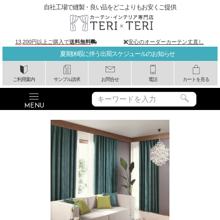
自社工場で縫製・良い品をどこよりもお安くご提供
13,200円以上ご購入で
送料無料
安心のオーダーカーテン丈直し
夏期休暇に伴う出荷スケジュールのお知らせ
ご利用案内
サンプル請求
お問合せ
電話
カートを見る