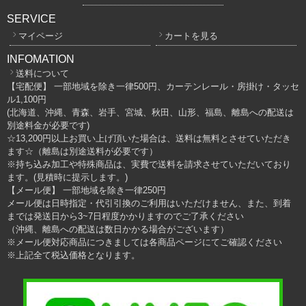
SERVICE
マイページ
カートを見る
INFOMATION
送料について
【宅配便】 一部地域を除き一律500円、カーテンレール・房掛け・タッセ
ル1,100円
(北海道、沖縄、青森、岩手、宮城、秋田、山形、福島、離島への配送は
別途料金が必要です)
☆13,200円以上お買い上げ頂いた場合は、送料は無料とさせていただき
ます☆（離島は別途送料が必要です）
※持ち込み加工や特殊商品は、実費で送料を請求させていただいており
ます。(見積時に提示します。)
【メール便】 一部地域を除き一律250円
メール便は日時指定・代引引換のご利用はいただけません、また、到着
までは発送日から3~7日程度かかりますのでご了承ください
（沖縄、離島への配送は数日かかる場合がございます）
※メール便対応商品につきましては各商品ページにてご確認ください
※上記全て税込価格となります。