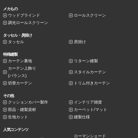
メカもの
ウッドブラインド
ロールスクリーン
調光ロールスクリーン
タッセル・房掛け
タッセル
房掛け
特殊縫製
カーテン裏地
リターン縫製
カーテン上飾り
スタイルカーテン
(バランス)
切替カーテン
トリム付きカーテン
その他
クッションカバー製作
インテリア雑貨
部品・縫製資材
カーペット/マット
生地カット
縫製仕様
人気コンテンツ
ローマンシェード