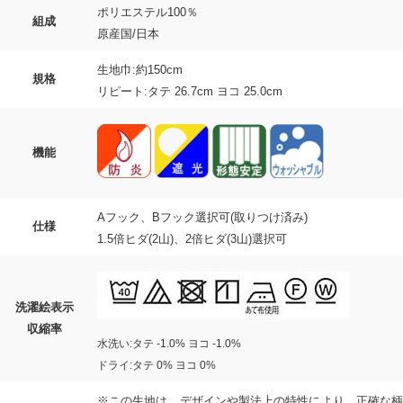
ポリエステル100％
組成
原産国/日本
生地巾:約150cm
規格
リピート:タテ 26.7cm ヨコ 25.0cm
機能
Aフック、Bフック選択可(取りつけ済み)
仕様
1.5倍ヒダ(2山)、2倍ヒダ(3山)選択可
洗濯絵表示
収縮率
水洗い:タテ -1.0% ヨコ -1.0%
ドライ:タテ 0% ヨコ 0%
※この生地は、デザインや製法上の特性により、正確な柄