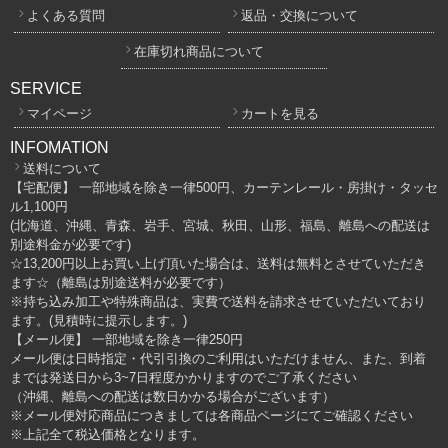
よくある質問
返品・交換について
在庫切れ商品について
SERVICE
マイページ
カートを見る
INFOMATION
送料について
【宅配便】 一部地域を除き一律500円、カーテンレール・房掛け・タッセ
ル1,100円
(北海道、沖縄、青森、岩手、宮城、秋田、山形、福島、離島への配送は
別途料金が必要です)
☆13,200円以上お買い上げ頂いた場合は、送料は無料とさせていただき
ます☆（離島は別途送料が必要です）
※持ち込み加工や特殊商品は、実費で送料を請求させていただいており
ます。(見積時に提示します。)
【メール便】 一部地域を除き一律250円
メール便は日時指定・代引引換のご利用はいただけません、また、到着
までは発送日から3~7日程度かかりますのでご了承ください
（沖縄、離島への配送は数日かかる場合がございます）
※メール便対応商品につきましては各商品ページにてご確認ください
※上記全て税込価格となります。