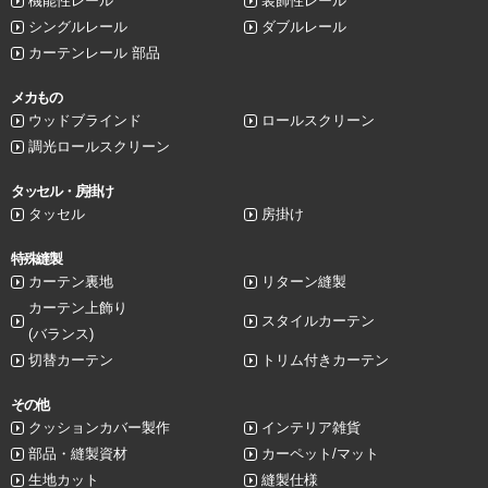
機能性レール
装飾性レール
シングルレール
ダブルレール
カーテンレール 部品
メカもの
ウッドブラインド
ロールスクリーン
調光ロールスクリーン
タッセル・房掛け
タッセル
房掛け
特殊縫製
カーテン裏地
リターン縫製
カーテン上飾り
スタイルカーテン
(バランス)
切替カーテン
トリム付きカーテン
その他
クッションカバー製作
インテリア雑貨
部品・縫製資材
カーペット/マット
生地カット
縫製仕様