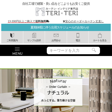
自社工場で縫製・良い品をどこよりもお安くご提供
13,200円以上ご購入で
送料無料
安心のオーダーカーテン丈直し
夏期休暇に伴う出荷スケジュールのお知らせ
ご利用案内
サンプル請求
お問合せ
電話
カートを見る