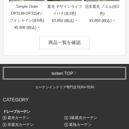
Simple Order
遮光 デザインライフ
完全遮光 ノエル(全2
OP3148-OP3154ソ
イハナ(全2色)
色)
フトシャイン(全6色)
¥3,850 (税込) ~
¥3,850 (税込) ~
¥5,808 (税込) ~
商品一覧を確認
teriteri TOP
カーテンインテリア専門店TERI×TERI
CATEGORY
ドレープカーテン
遮光カーテン
1級遮光カーテン
非遮光カーテン
遮熱カーテン