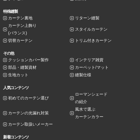
特殊縫製
カーテン裏地
リターン縫製
カーテン上飾り
スタイルカーテン
(バランス)
切替カーテン
トリム付きカーテン
その他
クッションカバー製作
インテリア雑貨
部品・縫製資材
カーペット/マット
生地カット
縫製仕様
人気コンテンツ
ローマンシェード
初めてのカーテン選び
の紹介
風水で選ぶ
カーテンの光漏れ対策
カーテンカラー
カーテン取扱いメーカー
新着コンテンツ