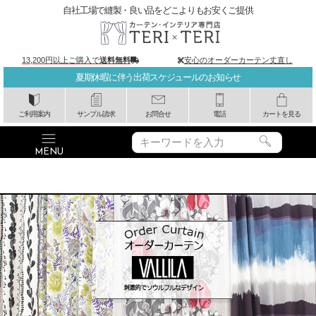
自社工場で縫製・良い品をどこよりもお安くご提供
13,200円以上ご購入で
送料無料
安心のオーダーカーテン丈直し
夏期休暇に伴う出荷スケジュールのお知らせ
ご利用案内
サンプル請求
お問合せ
電話
カートを見る