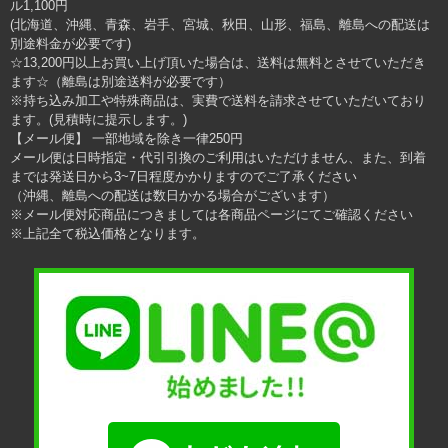
ル1,100円
(北海道、沖縄、青森、岩手、宮城、秋田、山形、福島、離島への配送は
別途料金が必要です)
☆13,200円以上お買い上げ頂いた場合は、送料は無料とさせていただき
ます☆（離島は別途送料が必要です）
※持ち込み加工や特殊商品は、実費で送料を請求させていただいており
ます。(見積時に提示します。)
【メール便】 一部地域を除き一律250円
メール便は日時指定・代引引換のご利用はいただけません、また、到着
までは発送日から3~7日程度かかりますのでご了承ください
（沖縄、離島への配送は数日かかる場合がございます）
※メール便対応商品につきましては各商品ページにてご確認ください
※上記全て税込価格となります。