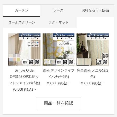
カーテン
レース
お得なセット販売
ロールスクリーン
ラグ・マット
Simple Order
遮光 デザインライフ
完全遮光 ノエル(全2
OP3148-OP3154ソ
イハナ(全2色)
色)
フトシャイン(全6色)
¥3,850 (税込) ~
¥3,850 (税込) ~
¥5,808 (税込) ~
商品一覧を確認