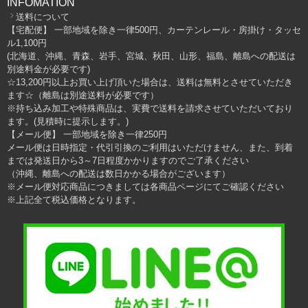
INFOMATION
送料について
【宅配便】 一部地域を除き一律500円、カーテンレール・房掛け・タッセ
ル1,100円
(北海道、沖縄、青森、岩手、宮城、秋田、山形、福島、離島への配送は
別途料金が必要です)
☆13,200円以上お買い上げ頂いた場合は、送料は無料とさせていただき
ます☆（離島は別途送料が必要です）
※持ち込み加工や特殊商品は、実費で送料を請求させていただいており
ます。(見積時に提示します。)
【メール便】 一部地域を除き一律250円
メール便は日時指定・代引引換のご利用はいただけません、また、到着
までは発送日から3～7日程度かかりますのでご了承ください
（沖縄、離島への配送は数日かかる場合がございます）
※メール便対応商品につきましては各商品ページにてご確認ください
※上記全て税込価格となります。