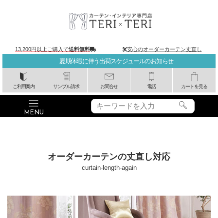
13,200円以上ご購入で
送料無料
安心のオーダーカーテン丈直し
夏期休暇に伴う出荷スケジュールのお知らせ
ご利用案内
サンプル請求
お問合せ
電話
カートを見る
オーダーカーテンの丈直し対応
curtain-length-again