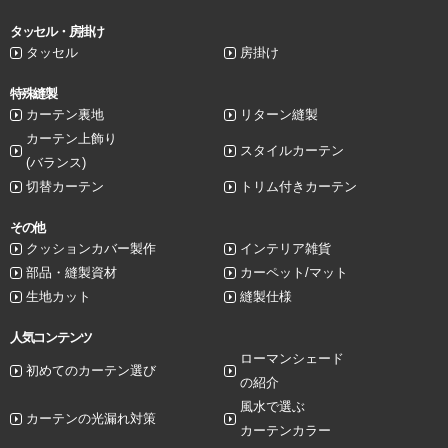
タッセル・房掛け
タッセル
房掛け
特殊縫製
カーテン裏地
リターン縫製
カーテン上飾り
スタイルカーテン
(バランス)
切替カーテン
トリム付きカーテン
その他
クッションカバー製作
インテリア雑貨
部品・縫製資材
カーペット/マット
生地カット
縫製仕様
人気コンテンツ
ローマンシェード
初めてのカーテン選び
の紹介
風水で選ぶ
カーテンの光漏れ対策
カーテンカラー