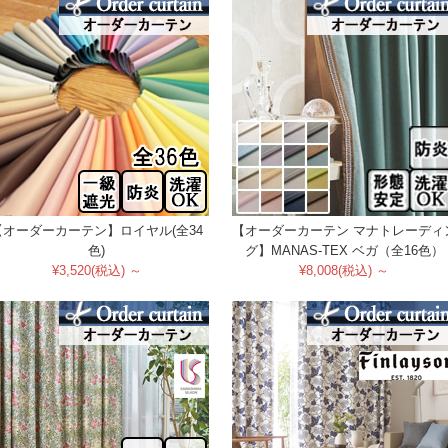
【オーダーカーテン】ロイヤル(全34
【オーダーカーテン マナトレーディ
色)
グ】MANAS-TEX ベガ（全16色）
¥3,520(税込) ～
¥8,008(税込) ～