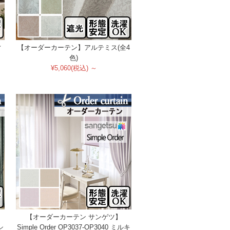
ィ
【オーダーカーテン】アルテミス(全4
色)
¥5,060(税込) ～
【オーダーカーテン サンゲツ】
シ
Simple Order OP3037-OP3040 ミルキ