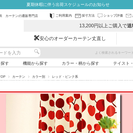
夏期休暇に伴う出荷スケジュールのお知らせ
ご利用案内
採寸方法
ショップ評価
供 カーテンの通販専門店
13,200円以上ご購入で
送
安心のオーダーカーテン丈直し
よく検索されるキーワー
ら探す
機能から探す
カラー・柄から探す
テイスト
TOP
カーテン
カラー別
レッド・ピンク系