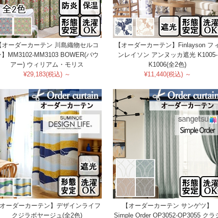
【オーダーカーテン 川島織物セルコ
【オーダーカーテン】Finlayson フ
】MM3102-MM3103 BOWER(バウ
ンレイソン アンヌッカ遮光 K1005-
アー) ウィリアム・モリス
K1006(全2色)
¥29,183(税込) ～
¥11,440(税込) ～
オーダーカーテン】デザインライフ
【オーダーカーテン サンゲツ】
クジラボヤージュ(全2色)
Simple Order OP3052-OP3055 クラ