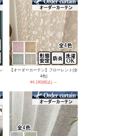
ン
【オーダーカーテン】フローレント(全
4色)
¥4,180(税込) ～