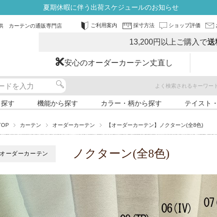
夏期休暇に伴う出荷スケジュールのお知らせ
ご利用案内
採寸方法
ショップ評価
供 カーテンの通販専門店
13,200円以上ご購入で
送
安心のオーダーカーテン丈直し
よく検索されるキーワー
ら探す
機能から探す
カラー・柄から探す
テイスト
TOP
カーテン
オーダーカーテン
【オーダーカーテン】ノクターン(全8色)
ノクターン(全8色)
オーダーカーテン