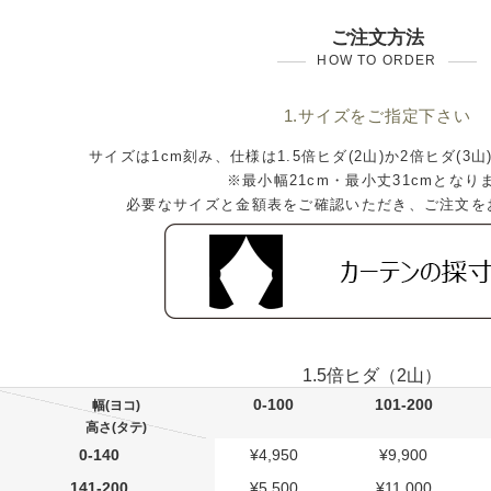
ご注文方法
HOW TO ORDER
1.サイズをご指定下さい
サイズは1cm刻み、仕様は1.5倍ヒダ(2山)か2倍ヒダ(3
※最小幅21cm・最小丈31cmとなり
必要なサイズと金額表をご確認いただき、ご注文を
1.5倍ヒダ（2山）
0-100
101-200
幅(ヨコ)
高さ(タテ)
0-140
¥4,950
¥9,900
141-200
¥5,500
¥11,000