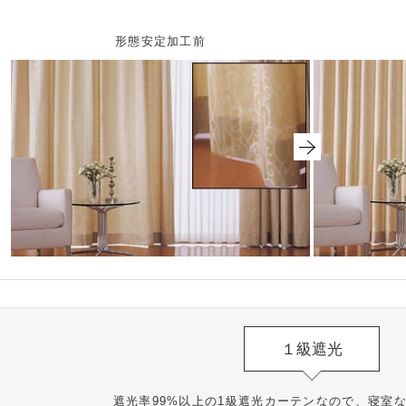
形態安定加工前
１級遮光
遮光率99%以上の1級遮光カーテンなので、寝室