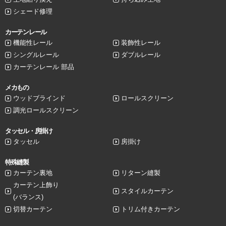
シェード修理
カーテンレール
機能性レール
装飾性レール
シングルレール
ダブルレール
カーテンレール 部品
メカもの
ウッドブラインド
ロールスクリーン
調光ロールスクリーン
タッセル・房掛け
タッセル
房掛け
特殊縫製
カーテン裏地
リターン縫製
カーテン上飾り
スタイルカーテン
(バランス)
切替カーテン
トリム付きカーテン