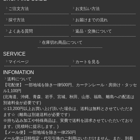
ご注文方法
お支払い方法
採寸方法
お届けまでの流れ
よくある質問
返品・交換について
在庫切れ商品について
SERVICE
マイページ
カートを見る
INFOMATION
送料について
【宅配便】 一部地域を除き一律500円、カーテンレール・房掛け・タッセ
ル1,100円
(北海道、沖縄、青森、岩手、宮城、秋田、山形、福島、離島への配送は
別途料金が必要です)
☆13,200円以上お買い上げ頂いた場合は、送料は無料とさせていただき
ます☆（離島は別途送料が必要です）
※持ち込み加工や特殊商品は、実費で送料を請求させていただいており
ます。(見積時に提示します。)
【メール便】 一部地域を除き一律250円
メール便は日時指定・代引引換のご利用はいただけません、また、到着