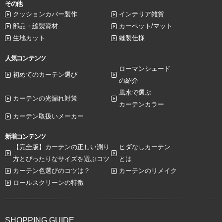
その他
クッションカバー製作
インテリア雑貨
部品・縫製資材
カーペット/マット
生地カット
縫製仕様
人気コンテンツ
ローマンシェード
初めてのカーテン選び
の紹介
風水で選ぶ
カーテンの光漏れ対策
カーテンカラー
カーテン取扱いメーカー
新着コンテンツ
【完全版】カーテンの正しい測り
ヒダなしカーテン
方とぴったりなサイズを選ぶコツ
とは
カーテン色選びのコツは？
カーテンのリメイク
ロールスクリーンの特徴
SHOPPING GUIDE