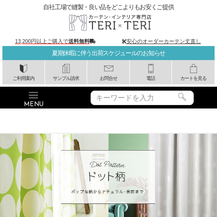
自社工場で縫製・良い品をどこよりもお安くご提供
13,200円以上ご購入で
送料無料
安心のオーダーカーテン丈直し
夏期休暇に伴う出荷スケジュールのお知らせ
ご利用案内
サンプル請求
お問合せ
電話
カートを見る