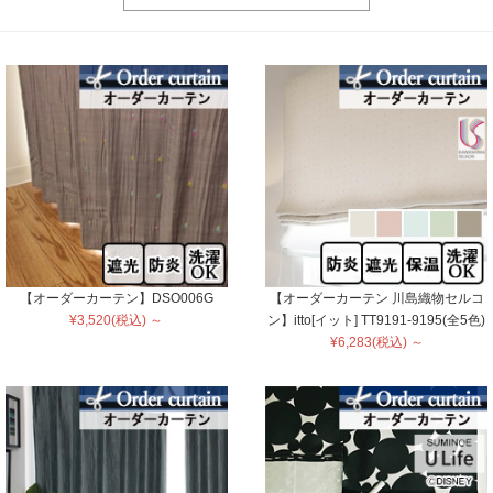
【オーダーカーテン】DSO006G
【オーダーカーテン 川島織物セルコ
¥3,520(税込) ～
ン】itto[イット] TT9191-9195(全5色)
¥6,283(税込) ～