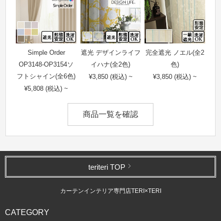
Simple Order
遮光 デザインライフ
完全遮光 ノエル(全2
OP3148-OP3154ソ
イハナ(全2色)
色)
フトシャイン(全6色)
¥3,850 (税込) ~
¥3,850 (税込) ~
¥5,808 (税込) ~
商品一覧を確認
teriteri TOP
カーテンインテリア専門店TERI×TERI
CATEGORY