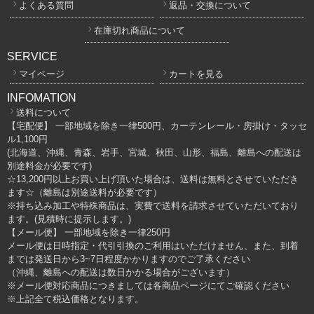
よくある質問
返品・交換について
在庫切れ商品について
SERVICE
マイページ
カートを見る
INFOMATION
送料について
【宅配便】 一部地域を除き一律500円、カーテンレール・房掛け・タッセ
ル1,100円
(北海道、沖縄、青森、岩手、宮城、秋田、山形、福島、離島への配送は
別途料金が必要です)
☆13,200円以上お買い上げ頂いた場合は、送料は無料とさせていただき
ます☆（離島は別途送料が必要です）
※持ち込み加工や特殊商品は、実費で送料を請求させていただいており
ます。(見積時に提示します。)
【メール便】 一部地域を除き一律250円
メール便は日時指定・代引引換のご利用はいただけません、また、到着
までは発送日から3~7日程度かかりますのでご了承ください
（沖縄、離島への配送は数日かかる場合がございます）
※メール便対応商品につきましては各商品ページにてご確認ください
※上記全て税込価格となります。