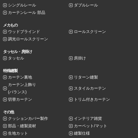
シングルレール
ダブルレール
カーテンレール 部品
メカもの
ウッドブラインド
ロールスクリーン
調光ロールスクリーン
タッセル・房掛け
タッセル
房掛け
特殊縫製
カーテン裏地
リターン縫製
カーテン上飾り
スタイルカーテン
(バランス)
切替カーテン
トリム付きカーテン
その他
クッションカバー製作
インテリア雑貨
部品・縫製資材
カーペット/マット
生地カット
縫製仕様