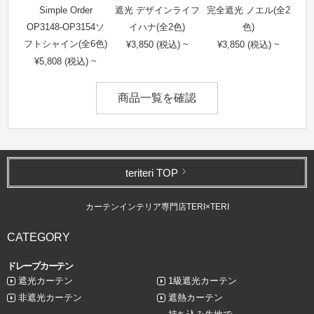
Simple Order
遮光 デザインライフ
完全遮光 ノエル(全2
OP3148-OP3154ソ
イハナ(全2色)
色)
フトシャイン(全6色)
¥3,850 (税込) ~
¥3,850 (税込) ~
¥5,808 (税込) ~
商品一覧を確認
teriteri TOP
カーテンインテリア専門店TERI×TERI
CATEGORY
ドレープカーテン
遮光カーテン
1級遮光カーテン
非遮光カーテン
遮熱カーテン