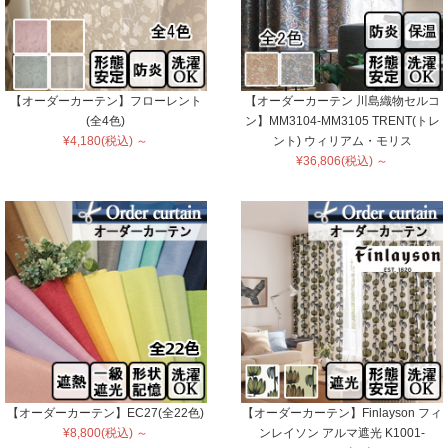
【オーダーカーテン】フローレント
【オーダーカーテン 川島織物セルコ
(全4色)
ン】MM3104-MM3105 TRENT(トレ
¥4,180(税込) ～
ント) ウィリアム・モリス
¥36,806(税込) ～
【オーダーカーテン】EC27(全22色)
【オーダーカーテン】Finlayson フィ
¥8,800(税込) ～
ンレイソン アルマ遮光 K1001-