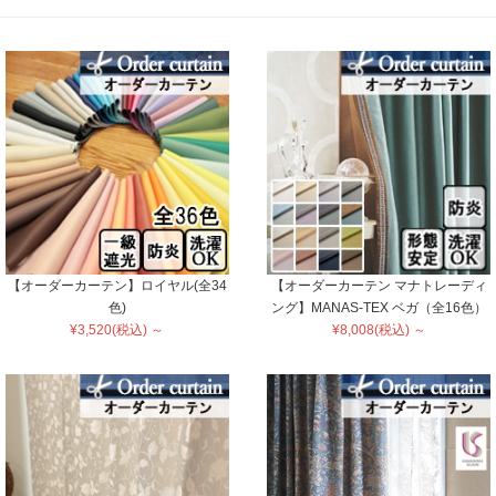
【オーダーカーテン】ロイヤル(全34
【オーダーカーテン マナトレーディ
色)
ング】MANAS-TEX ベガ（全16色）
¥3,520(税込) ～
¥8,008(税込) ～