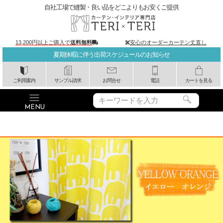
自社工場で縫製・良い品をどこよりもお安くご提供
13,200円以上ご購入で
送料無料
安心のオーダーカーテン丈直し
夏期休暇に伴う出荷スケジュールのお知らせ
ご利用案内
サンプル請求
お問合せ
電話
カートを見る