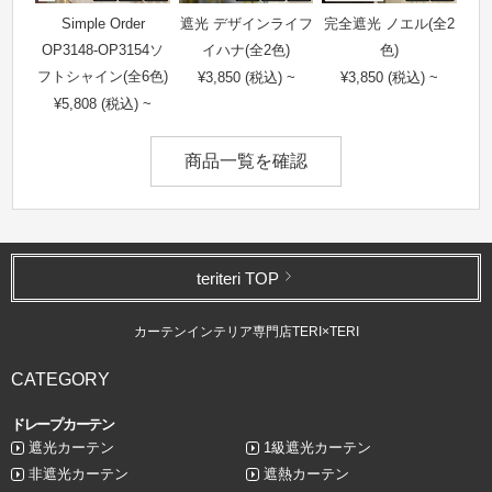
Simple Order
遮光 デザインライフ
完全遮光 ノエル(全2
OP3148-OP3154ソ
イハナ(全2色)
色)
フトシャイン(全6色)
¥3,850 (税込) ~
¥3,850 (税込) ~
¥5,808 (税込) ~
商品一覧を確認
teriteri TOP
カーテンインテリア専門店TERI×TERI
CATEGORY
ドレープカーテン
遮光カーテン
1級遮光カーテン
非遮光カーテン
遮熱カーテン