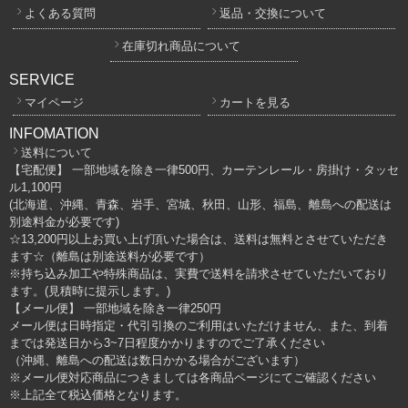
よくある質問
返品・交換について
在庫切れ商品について
SERVICE
マイページ
カートを見る
INFOMATION
送料について
【宅配便】 一部地域を除き一律500円、カーテンレール・房掛け・タッセ
ル1,100円
(北海道、沖縄、青森、岩手、宮城、秋田、山形、福島、離島への配送は
別途料金が必要です)
☆13,200円以上お買い上げ頂いた場合は、送料は無料とさせていただき
ます☆（離島は別途送料が必要です）
※持ち込み加工や特殊商品は、実費で送料を請求させていただいており
ます。(見積時に提示します。)
【メール便】 一部地域を除き一律250円
メール便は日時指定・代引引換のご利用はいただけません、また、到着
までは発送日から3~7日程度かかりますのでご了承ください
（沖縄、離島への配送は数日かかる場合がございます）
※メール便対応商品につきましては各商品ページにてご確認ください
※上記全て税込価格となります。