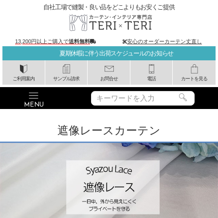
自社工場で縫製・良い品をどこよりもお安くご提供
13,200円以上ご購入で
送料無料
安心のオーダーカーテン丈直し
夏期休暇に伴う出荷スケジュールのお知らせ
ご利用案内
サンプル請求
お問合せ
電話
カートを見る
遮像レースカーテン