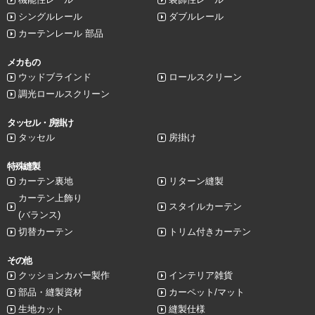
シングルレール
ダブルレール
カーテンレール 部品
メカもの
ウッドブラインド
ロールスクリーン
調光ロールスクリーン
タッセル・房掛け
タッセル
房掛け
特殊縫製
カーテン裏地
リターン縫製
カーテン上飾り
スタイルカーテン
(バランス)
切替カーテン
トリム付きカーテン
その他
クッションカバー製作
インテリア雑貨
部品・縫製資材
カーペット/マット
生地カット
縫製仕様