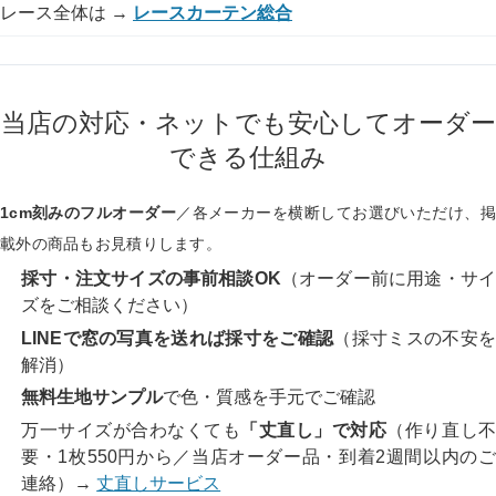
レース全体は →
レースカーテン総合
当店の対応・ネットでも安心してオーダー
できる仕組み
1cm刻みのフルオーダー
／各メーカーを横断してお選びいただけ、掲
載外の商品もお見積りします。
採寸・注文サイズの事前相談OK
（オーダー前に用途・サ
ズをご相談ください）
LINEで窓の写真を送れば採寸をご確認
（採寸ミスの不安
解消）
無料生地サンプル
で色・質感を手元でご確認
万一サイズが合わなくても
「丈直し」で対応
（作り直し
要・1枚550円から／当店オーダー品・到着2週間以内のご
連絡）→
丈直しサービス