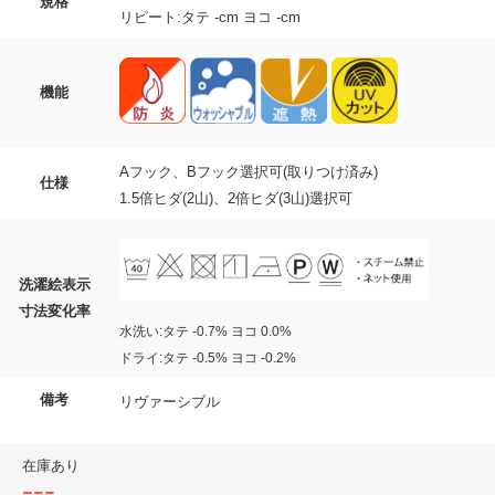
規格
リピート:タテ -cm ヨコ -cm
機能
Aフック、Bフック選択可(取りつけ済み)
仕様
1.5倍ヒダ(2山)、2倍ヒダ(3山)選択可
洗濯絵表示
寸法変化率
水洗い:タテ -0.7% ヨコ 0.0%
ドライ:タテ -0.5% ヨコ -0.2%
備考
リヴァーシブル
在庫あり
---