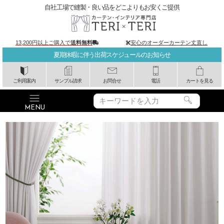
自社工場で縫製・良い品をどこよりもお安くご提供
13,200円以上ご購入で
送料無料
安心のオーダーカーテン丈直し
夏期休暇に伴う出荷スケジュールのお知らせ
ご利用案内
サンプル請求
お問合せ
電話
カートを見る