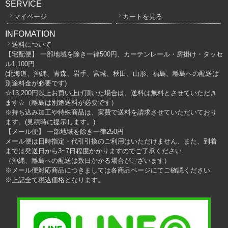
SERVICE
マイページ
カートを見る
INFOMATION
送料について
【宅配便】 一部地域を除き一律500円、カーテンレール・房掛け・タッセ
ル1,100円
(北海道、沖縄、青森、岩手、宮城、秋田、山形、福島、離島への配送は
別途料金が必要です)
☆13,200円以上お買い上げ頂いた場合は、送料は無料とさせていただき
ます☆（離島は別途送料が必要です）
※持ち込み加工や特殊商品は、実費で送料を請求させていただいており
ます。(見積時に提示します。)
【メール便】 一部地域を除き一律250円
メール便は日時指定・代引引換のご利用はいただけません、また、到着
までは発送日から3~7日程度かかりますのでご了承ください
（沖縄、離島への配送は数日かかる場合がございます）
※メール便対応商品につきましては各商品ページにてご確認ください
※上記全て税込価格となります。