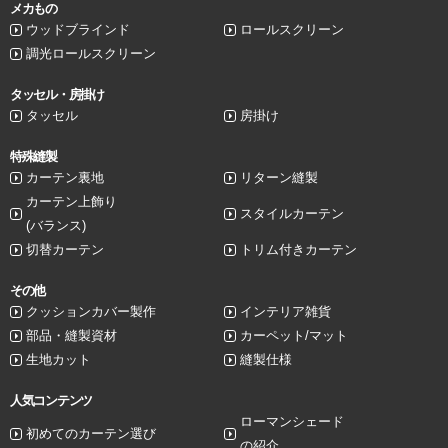
メカもの
ウッドブラインド
ロールスクリーン
調光ロールスクリーン
タッセル・房掛け
タッセル
房掛け
特殊縫製
カーテン裏地
リターン縫製
カーテン上飾り
スタイルカーテン
(バランス)
切替カーテン
トリム付きカーテン
その他
クッションカバー製作
インテリア雑貨
部品・縫製資材
カーペット/マット
生地カット
縫製仕様
人気コンテンツ
ローマンシェード
初めてのカーテン選び
の紹介