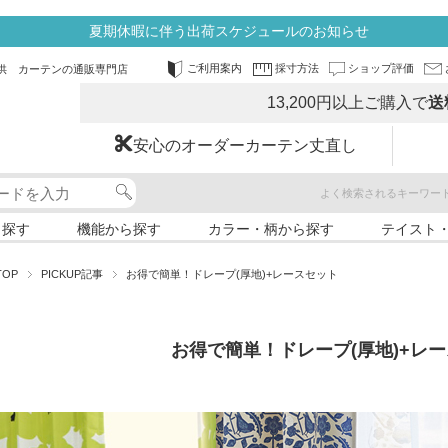
夏期休暇に伴う出荷スケジュールのお知らせ
ご利用案内
採寸方法
ショップ評価
供 カーテンの通販専門店
13,200円以上ご購入で
送
安心のオーダーカーテン丈直し
よく検索されるキーワー
ら探す
機能から探す
カラー・柄から探す
テイスト
TOP
PICKUP記事
お得で簡単！ドレープ(厚地)+レースセット
お得で簡単！ドレープ(厚地)+レ