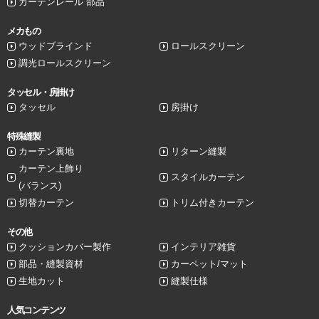
カーテンレール 部品
メカもの
ウッドブラインド
ロールスクリーン
調光ロールスクリーン
タッセル・房掛け
タッセル
房掛け
特殊縫製
カーテン裏地
リターン縫製
カーテン上飾り
スタイルカーテン
(バランス)
切替カーテン
トリム付きカーテン
その他
クッションカバー製作
インテリア雑貨
部品・縫製資材
カーペット/マット
生地カット
縫製仕様
人気コンテンツ