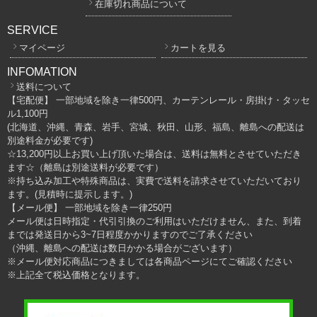
在庫切れ商品について
SERVICE
マイページ
カートを見る
INFOMATION
送料について
【宅配便】 一部地域を除き一律500円、カーテンレール・房掛け・タッセ
ル1,100円
(北海道、沖縄、青森、岩手、宮城、秋田、山形、福島、離島への配送は
別途料金が必要です)
☆13,200円以上お買い上げ頂いた場合は、送料は無料とさせていただき
ます☆（離島は別途送料が必要です）
※持ち込み加工や特殊商品は、実費で送料を請求させていただいており
ます。(見積時に提示します。)
【メール便】 一部地域を除き一律250円
メール便は日時指定・代引引換のご利用はいただけません、また、到着
までは発送日から3~7日程度かかりますのでご了承ください
（沖縄、離島への配送は数日かかる場合がございます）
※メール便対応商品につきましては各商品ページにてご確認ください
※上記全て税込価格となります。