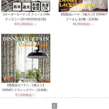
【オーダーカーテン】スミノエ Ulife
【既製品レース：1枚入り】DISNEY
ディズニー UD-505/506(全2色)
プーさん 全2種（日本製）
¥10,190(税込) ～
¥6,050(税込) ～
【既製品カーテン：1枚入り】
DISNEY クラシックプー（日本製）
¥7,150(税込) ～
1