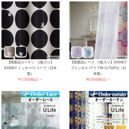
【既製品カーテン：1枚入り】
【既製品レース：1枚入り】DISNEY
DISNEY ミッキー/スコープ（日本
プリンセス /アクアM-1175(PU)（日
製）
本製）
¥7,150(税込) ～
¥6,050(税込) ～