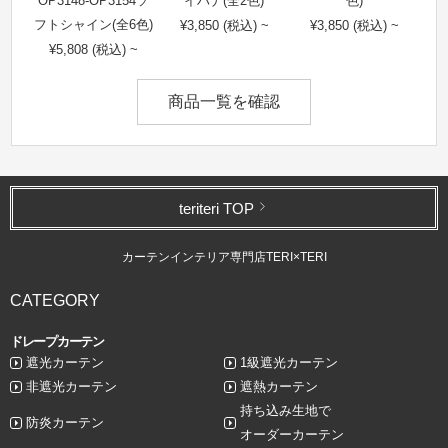
OP3148-OP3154ソ
イハナ(全2色)
色)
フトシャイン(全6色)
¥3,850 (税込) ~
¥3,850 (税込) ~
¥5,808 (税込) ~
商品一覧を確認
teriteri TOP
カーテンインテリア専門店TERI×TERI
CATEGORY
ドレープカーテン
遮光カーテン
1級遮光カーテン
非遮光カーテン
遮熱カーテン
持ち込み生地で
防炎カーテン
オーダーカーテン