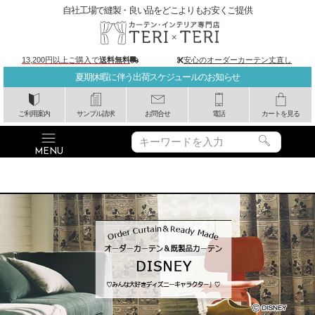
自社工場で縫製・良い品をどこよりもお安くご提供
13,200円以上ご購入で
送料無料
安心のオーダーカーテン丈直し
夏期休暇に伴う出荷スケジュールのお知らせ
ご利用案内
サンプル請求
お問合せ
電話
カートを見る