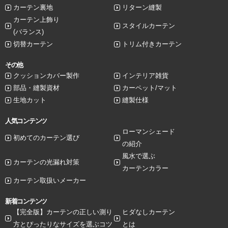
カーテン裏地
リターン縫製
カーテン上飾り
スタイルカーテン
(バランス)
切替カーテン
トリム付きカーテン
その他
クッションカバー製作
インテリア雑貨
部品・縫製資材
カーペット/マット
生地カット
縫製仕様
人気コンテンツ
ローマンシェード
初めてのカーテン選び
の紹介
風水で選ぶ
カーテンの光漏れ対策
カーテンカラー
カーテン取扱いメーカー
新着コンテンツ
【完全版】カーテンの正しい測り
ヒダなしカーテン
方とぴったりなサイズを選ぶコツ
とは