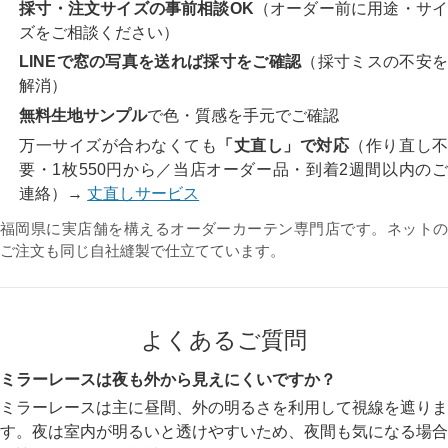
採寸・注文サイズの事前相談OK
（オーダー前に用途・サ
ズをご相談ください）
LINEで窓の写真を送れば採寸をご確認
（採寸ミスの不安
解消）
無料生地サンプル
で色・質感を手元でご確認
万一サイズが合わなくても
「丈直し」で対応
（作り直し
要・1枚550円から／当店オーダー品・到着2週間以内のご
連絡）→
丈直しサービス
福岡県に実店舗を構えるオーダーカーテン専門店です。ネットの
ご注文も同じ自社縫製で仕立てています。
よくあるご質問
ミラーレースは夜も外から見えにくいですか？
ミラーレースは主に昼間、外の明るさを利用して視線を遮りま
す。夜は室内が明るいと透けやすいため、夜間も気になる場合