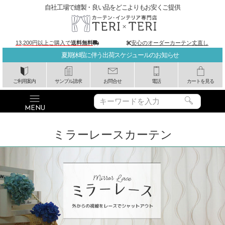
自社工場で縫製・良い品をどこよりもお安くご提供
13,200円以上ご購入で
送料無料
安心のオーダーカーテン丈直し
夏期休暇に伴う出荷スケジュールのお知らせ
ご利用案内
サンプル請求
お問合せ
電話
カートを見る
ミラーレースカーテン