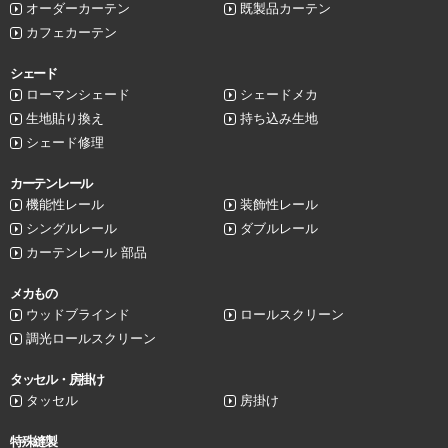
オーダーカーテン
既製品カーテン
カフェカーテン
シェード
ローマンシェード
シェードメカ
生地貼り換え
持ち込み生地
シェード修理
カーテンレール
機能性レール
装飾性レール
シングルレール
ダブルレール
カーテンレール 部品
メカもの
ウッドブラインド
ロールスクリーン
調光ロールスクリーン
タッセル・房掛け
タッセル
房掛け
特殊縫製