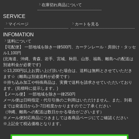
在庫切れ商品について
SERVICE
マイページ
カートを見る
INFOMATION
送料について
【宅配便】 一部地域を除き一律500円、カーテンレール・房掛け・タッセ
ル1,100円
(北海道、沖縄、青森、岩手、宮城、秋田、山形、福島、離島への配送は
別途料金が必要です)
☆13,200円以上お買い上げ頂いた場合は、送料は無料とさせていただき
ます☆（離島は別途送料が必要です）
※持ち込み加工や特殊商品は、実費で送料を請求させていただいており
ます。(見積時に提示します。)
【メール便】 一部地域を除き一律250円
メール便は日時指定・代引引換のご利用はいただけません、また、到着
までは発送日から3~7日程度かかりますのでご了承ください
（沖縄、離島への配送は数日かかる場合がございます）
※メール便対応商品につきましては各商品ページにてご確認ください
※上記全て税込価格となります。