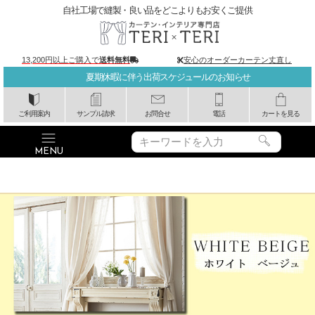
自社工場で縫製・良い品をどこよりもお安くご提供
13,200円以上ご購入で
送料無料
安心のオーダーカーテン丈直し
夏期休暇に伴う出荷スケジュールのお知らせ
ご利用案内
サンプル請求
お問合せ
電話
カートを見る