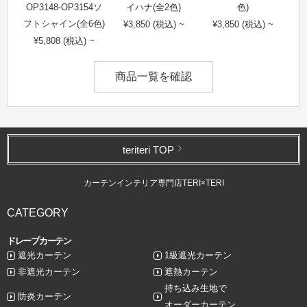
OP3148-OP3154ソ
イハナ(全2色)
色)
フトシャイン(全6色)
¥3,850 (税込) ~
¥3,850 (税込) ~
¥5,808 (税込) ~
商品一覧を確認
teriteri TOP
カーテンインテリア専門店TERI×TERI
CATEGORY
ドレープカーテン
遮光カーテン
1級遮光カーテン
非遮光カーテン
遮熱カーテン
持ち込み生地で
防炎カーテン
オーダーカーテン