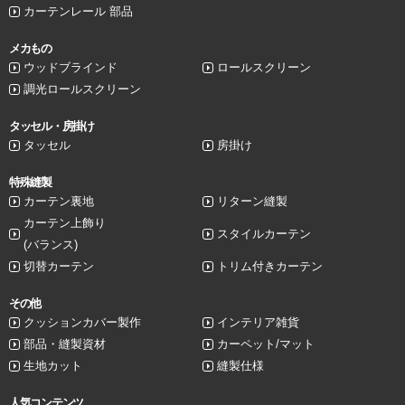
カーテンレール 部品
メカもの
ウッドブラインド
ロールスクリーン
調光ロールスクリーン
タッセル・房掛け
タッセル
房掛け
特殊縫製
カーテン裏地
リターン縫製
カーテン上飾り
スタイルカーテン
(バランス)
切替カーテン
トリム付きカーテン
その他
クッションカバー製作
インテリア雑貨
部品・縫製資材
カーペット/マット
生地カット
縫製仕様
人気コンテンツ