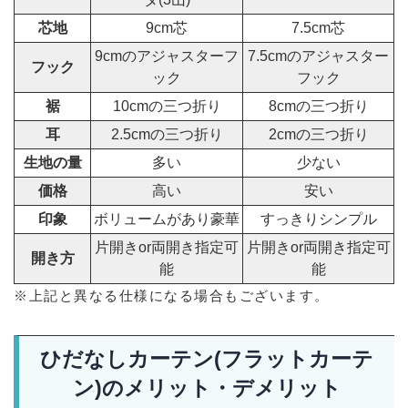
芯地
9cm芯
7.5cm芯
9cmのアジャスターフ
7.5cmのアジャスター
フック
ック
フック
裾
10cmの三つ折り
8cmの三つ折り
耳
2.5cmの三つ折り
2cmの三つ折り
生地の量
多い
少ない
価格
高い
安い
印象
ボリュームがあり豪華
すっきりシンプル
片開きor両開き指定可
片開きor両開き指定可
開き方
能
能
※上記と異なる仕様になる場合もございます。
ひだなしカーテン(フラットカーテ
ン)のメリット・デメリット