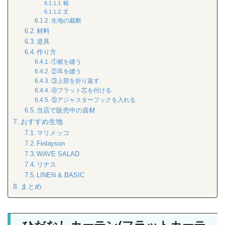
幅
丈
生地の裁断
材料
道具
作り方
①裾を縫う
②耳を縫う
③上部を折り返す
④フラット芯を付ける
⑤アジャスターフックを入れる
当店で販売中の資材
おすすめ生地
マリメッコ
Finlayson
WAVE SALAD
リナス
LINEN & BASIC
まとめ