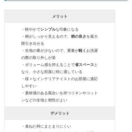
メリット
・軽やかで
シンプル
な印象になる
・柄がしっかり見えるので、
柄の良さ
を最大
限引き出せる
・生地の量が少ないので、重量が
軽く
お洗濯
の際の取り外しが楽
・ボリューム感を抑えることで
省スペース
と
なり、小さな部屋に特に適している
・様々なインテリアテイストのお部屋に適応
しやすい
・素材感のある風合いを持つリネンやコット
ンなどの生地と相性がよい
デメリット
・束ねた時にまとまりにくい