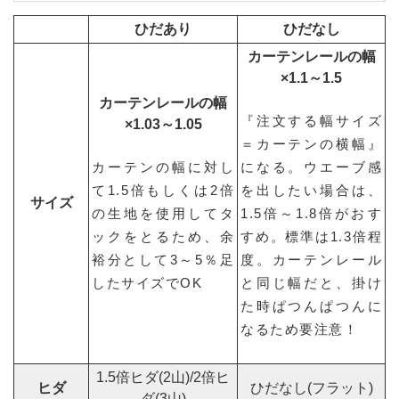
ひだあり
ひだなし
カーテンレールの幅
×1.1～1.5
カーテンレールの幅
『注文する幅サイズ
×1.03～1.05
＝カーテンの横幅』
カーテンの幅に対し
になる。ウエーブ感
て1.5倍もしくは2倍
を出したい場合は、
サイズ
の生地を使用してタ
1.5倍～1.8倍がおす
ックをとるため、余
すめ。標準は1.3倍程
裕分として3～5％足
度。カーテンレール
したサイズでOK
と同じ幅だと、掛け
た時ぱつんぱつんに
なるため要注意！
1.5倍ヒダ(2山)/2倍ヒ
ヒダ
ひだなし(フラット)
ダ(3山)