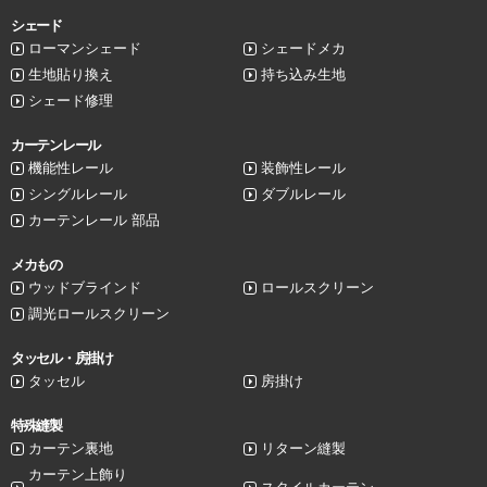
シェード
ローマンシェード
シェードメカ
生地貼り換え
持ち込み生地
シェード修理
カーテンレール
機能性レール
装飾性レール
シングルレール
ダブルレール
カーテンレール 部品
メカもの
ウッドブラインド
ロールスクリーン
調光ロールスクリーン
タッセル・房掛け
タッセル
房掛け
特殊縫製
カーテン裏地
リターン縫製
カーテン上飾り