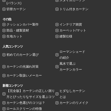
スタイルカーテン
(バランス)
切替カーテン
トリム付きカーテン
その他
クッションカバー製作
インテリア雑貨
部品・縫製資材
カーペット/マット
生地カット
縫製仕様
人気コンテンツ
ローマンシェード
初めてのカーテン選び
の紹介
風水で選ぶ
カーテンの光漏れ対策
カーテンカラー
カーテン取扱いメーカー
新着コンテンツ
【完全版】カーテンの正しい測り
ヒダなしカーテン
方とぴったりなサイズを選ぶコツ
とは
カーテン色選びのコツは？
カーテンのリメイク
ロールスクリーンの特徴