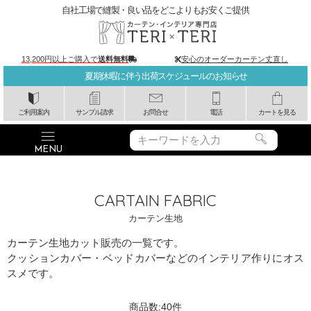
自社工場で縫製・良い品をどこよりもお安くご提供
13,200円以上ご購入で
送料無料
安心のオーダーカーテン丈直し
夏期休暇に伴う出荷スケジュールのお知らせ
ご利用案内
サンプル請求
お問合せ
電話
カートを見る
CARTAIN FABRIC
カーテン生地
カーテン生地カット販売の一覧です。
クッションカバー・ベッドカバーなどのインテリア作りにオス
スメです。
商品数:
40
件