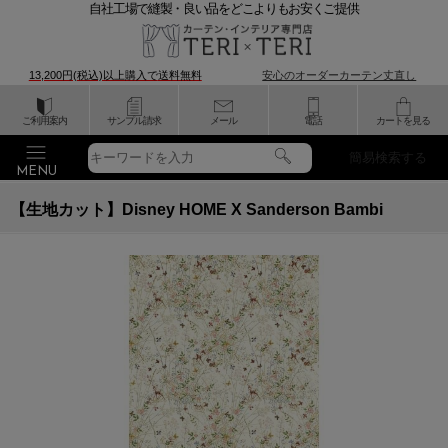
自社工場で縫製・良い品をどこよりもお安くご提供
13,200円(税込)以上購入で
送料無料
安心のオーダーカーテン丈直し
ご利用案内
サンプル請求
メール
電話
カートを見る
簡易検索する
【生地カット】Disney HOME X Sanderson Bambi