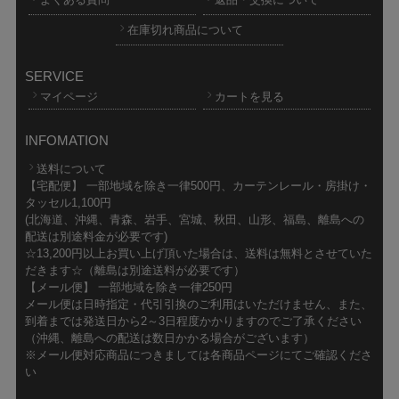
在庫切れ商品について
SERVICE
マイページ
カートを見る
INFOMATION
送料について
【宅配便】 一部地域を除き一律500円、カーテンレール・房掛け・
タッセル1,100円
(北海道、沖縄、青森、岩手、宮城、秋田、山形、福島、離島への
配送は別途料金が必要です)
☆13,200円以上お買い上げ頂いた場合は、送料は無料とさせていた
だきます☆（離島は別途送料が必要です）
【メール便】 一部地域を除き一律250円
メール便は日時指定・代引引換のご利用はいただけません、また、
到着までは発送日から2～3日程度かかりますのでご了承ください
（沖縄、離島への配送は数日かかる場合がございます）
※メール便対応商品につきましては各商品ページにてご確認くださ
い