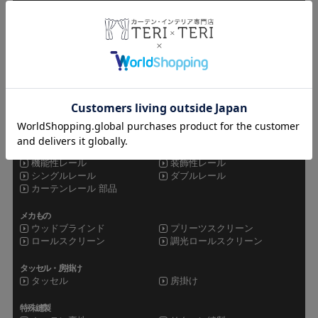
その他カーテン
ドレープレース
シャワーカーテン
セット
オーダーカーテン
既製品カーテン
カフェカーテン
シェード
ローマンシェード
シェードメカ
生地貼り換え
持ち込み生地
シェード修理
カーテンレール
機能性レール
装飾性レール
シングルレール
ダブルレール
カーテンレール 部品
メカもの
ウッドブラインド
プリーツスクリーン
ロールスクリーン
調光ロールスクリーン
タッセル・房掛け
タッセル
房掛け
特殊縫製