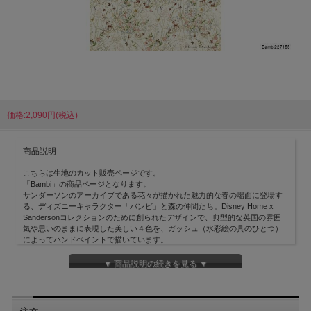
価格:2,090円(税込)
商品説明
こちらは生地のカット販売ページです。
「Bambi」の商品ページとなります。
サンダーソンのアーカイブである花々が描かれた魅力的な春の場面に登場す
る、ディズニーキャラクター「バンビ」と森の仲間たち。Disney Home x
Sandersonコレクションのために創られたデザインで、典型的な英国の雰囲
気や思いのままに表現した美しい４色を、ガッシュ（水彩絵の具のひとつ）
によってハンドペイントで描いています。
※5～9枚目は壁紙やインテリアのイメージ画像になります。
●各商品写真に関してですが、お客さまのご覧いただく環境により色合い等が
▼ 商品説明の続きを見る ▼
結構変わってきます
※実物とは色合い・明るさ等の相違がございますのでご注意ください
※通常2～3日でのお届けとなりますが、メーカーに在庫がない場合海外より
取り寄せとなりますので、