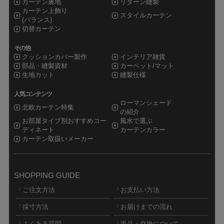
カーテン裏地
リターン縫製
カーテン上飾り
スタイルカーテン
(バランス)
切替カーテン
その他
クッションカバー製作
インテリア雑貨
部品・縫製資材
カーペット/マット
生地カット
縫製仕様
人気コンテンツ
ローマンシェード
北欧カーテン特集
の紹介
お部屋タイプ別おすすめコー
風水で選ぶ
ディネート
カーテンカラー
カーテン取扱いメーカー
SHOPPING GUIDE
ご注文方法
お支払い方法
採寸方法
お届けまでの流れ
よくある質問
返品・交換について