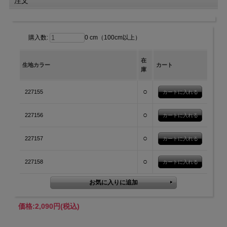
注文
お届けまでに2～3週間程かかる場合がございます。
購入数:
0 cm（100cm以上）
在
生地カラー
カート
庫
○
227155
○
227156
○
227157
○
227158
※表示価格は、生地10cmあたりの価格になります
※こちらの商品は、最小ロット100cm〈数量が10〉以上、10cm単位での販売
になります
【購入方法】
価格:
2,090円
(税込)
110
〈11〉
◇
ｃm ご注文の場合数量を
と入力してください