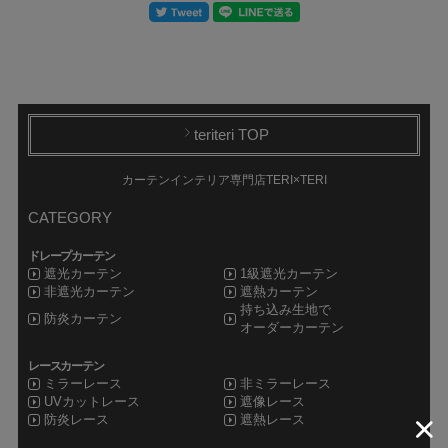
2
〈20〉
◇
m ご注文の場合数量を
と入力してください
【注意事項】
・生地の切り取り位置をご指定いただくことはできません
・記載の寸法（生地幅、柄のリピート寸法や柄寸法）は生産ロットにより、
常に数センチの誤差がありますので、あくまで目安としてご覧ください
・生地幅はカットできません
・幅なり×ご注文のcmでのカット販売となります
teriteri TOP
・生地のため、ご注文ぴったりの長さにカットできません(長めにカットしま
す)
布 幅
約139cm
カーテンインテリア専門店TERI×TERI
素 材
綿(コットン)100%
リピート
縦:約68cm 横:約69.5cm
CATEGORY
長 さ
10cm単位で測り売り
※最小ロット100cmからの販売になります
ドレープカーテン
遮光カーテン
1級遮光カーテン
非遮光カーテン
遮熱カーテン
持ち込み生地で
防炎カーテン
オーダーカーテン
レースカーテン
ミラーレース
非ミラーレース
UVカットレース
遮像レース
防炎レース
遮熱レース