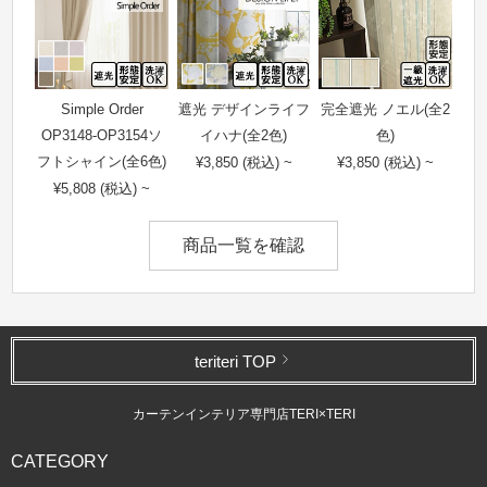
Simple Order
遮光 デザインライフ
完全遮光 ノエル(全2
OP3148-OP3154ソ
イハナ(全2色)
色)
フトシャイン(全6色)
¥3,850 (税込) ~
¥3,850 (税込) ~
¥5,808 (税込) ~
商品一覧を確認
teriteri TOP
カーテンインテリア専門店TERI×TERI
CATEGORY