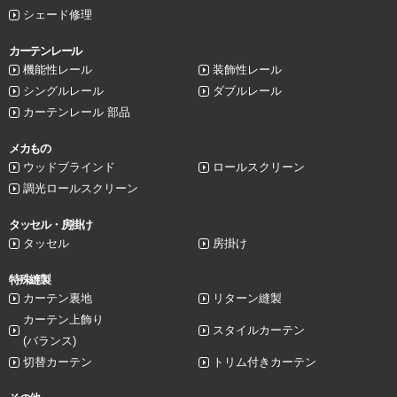
シェード修理
カーテンレール
機能性レール
装飾性レール
シングルレール
ダブルレール
カーテンレール 部品
メカもの
ウッドブラインド
ロールスクリーン
調光ロールスクリーン
タッセル・房掛け
タッセル
房掛け
特殊縫製
カーテン裏地
リターン縫製
カーテン上飾り
スタイルカーテン
(バランス)
切替カーテン
トリム付きカーテン