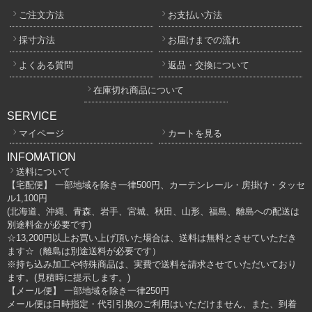
ご注文方法
お支払い方法
採寸方法
お届けまでの流れ
よくある質問
返品・交換について
在庫切れ商品について
SERVICE
マイページ
カートを見る
INFOMATION
送料について
【宅配便】 一部地域を除き一律500円、カーテンレール・房掛け・タッセ
ル1,100円
(北海道、沖縄、青森、岩手、宮城、秋田、山形、福島、離島への配送は
別途料金が必要です)
☆13,200円以上お買い上げ頂いた場合は、送料は無料とさせていただき
ます☆（離島は別途送料が必要です）
※持ち込み加工や特殊商品は、実費で送料を請求させていただいており
ます。(見積時に提示します。)
【メール便】 一部地域を除き一律250円
メール便は日時指定・代引引換のご利用はいただけません、また、到着