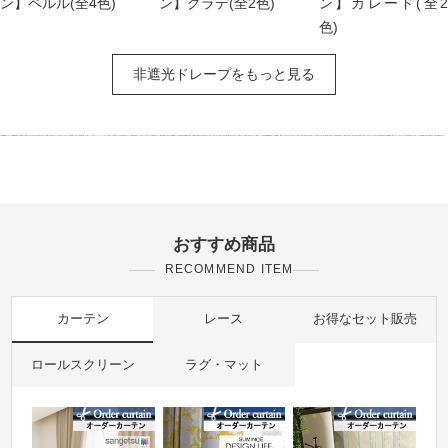
ン】ペルル(全4色)
ン】グラデ(全2色)
ン】カレード(全2
色)
非遮光ドレープをもっと見る
おすすめ商品
RECOMMEND ITEM
カーテン
レース
お得なセット販売
ロールスクリーン
ラグ・マット