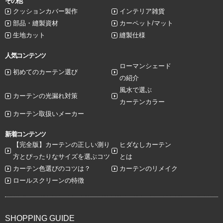
その他
クッションカバー製作
インテリア雑貨
部品・縫製資材
カーペット/マット
生地カット
縫製仕様
人気コンテンツ
ローマンシェード
初めてのカーテン選び
の紹介
風水で選ぶ
カーテンの光漏れ対策
カーテンカラー
カーテン取扱いメーカー
新着コンテンツ
【完全版】カーテンの正しい測り
ヒダなしカーテン
方とぴったりなサイズを選ぶコツ
とは
カーテン色選びのコツは？
カーテンのリメイク
ロールスクリーンの特徴
SHOPPING GUIDE