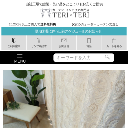
自社工場で縫製・良い品をどこよりもお安くご提供
13,200円以上ご購入で
送料無料
安心のオーダーカーテン丈直し
夏期休暇に伴う出荷スケジュールのお知らせ
ご利用案内
サンプル請求
お問合せ
電話
カートを見る