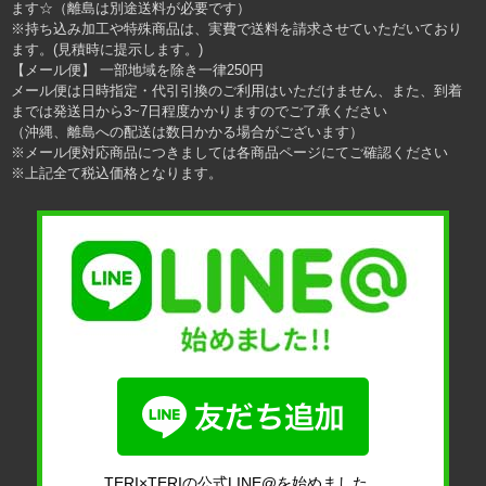
ます☆（離島は別途送料が必要です）
※持ち込み加工や特殊商品は、実費で送料を請求させていただいており
ます。(見積時に提示します。)
【メール便】 一部地域を除き一律250円
メール便は日時指定・代引引換のご利用はいただけません、また、到着
までは発送日から3~7日程度かかりますのでご了承ください
（沖縄、離島への配送は数日かかる場合がございます）
※メール便対応商品につきましては各商品ページにてご確認ください
※上記全て税込価格となります。
TERI×TERIの公式LINE@を始めました。