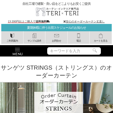
自社工場で縫製・良い品をどこよりもお安くご提供
13,200円以上ご購入で
送料無料
安心のオーダーカーテン丈直し
夏期休暇に伴う出荷スケジュールのお知らせ
ご利用案内
サンプル請求
お問合せ
電話
カートを見る
サンゲツ STRINGS（ストリングス）のオ
ーダーカーテン