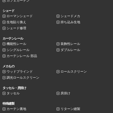
カフェカーテン
シェード
ローマンシェード
シェードメカ
生地貼り換え
持ち込み生地
シェード修理
カーテンレール
機能性レール
装飾性レール
シングルレール
ダブルレール
カーテンレール 部品
メカもの
ウッドブラインド
ロールスクリーン
調光ロールスクリーン
タッセル・房掛け
タッセル
房掛け
特殊縫製
カーテン裏地
リターン縫製