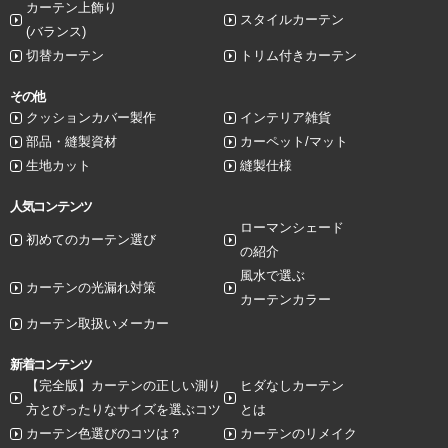
カーテン上飾り
スタイルカーテン
(バランス)
切替カーテン
トリム付きカーテン
その他
クッションカバー製作
インテリア雑貨
部品・縫製資材
カーペット/マット
生地カット
縫製仕様
人気コンテンツ
ローマンシェード
初めてのカーテン選び
の紹介
風水で選ぶ
カーテンの光漏れ対策
カーテンカラー
カーテン取扱いメーカー
新着コンテンツ
【完全版】カーテンの正しい測り
ヒダなしカーテン
方とぴったりなサイズを選ぶコツ
とは
カーテン色選びのコツは？
カーテンのリメイク