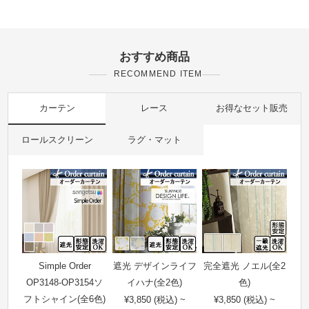
おすすめ商品
RECOMMEND ITEM
カーテン
レース
お得なセット販売
ロールスクリーン
ラグ・マット
Simple Order
遮光 デザインライフ
完全遮光 ノエル(全2
OP3148-OP3154ソ
イハナ(全2色)
色)
フトシャイン(全6色)
¥3,850 (税込) ~
¥3,850 (税込) ~