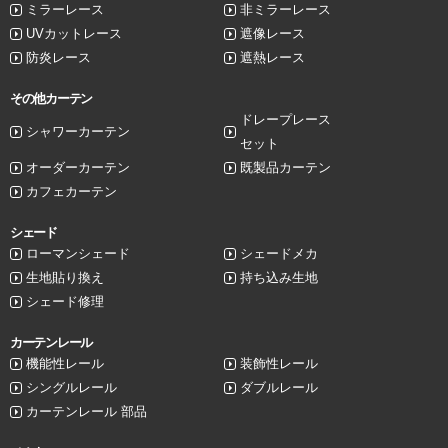
ミラーレース
非ミラーレース
UVカットレース
遮像レース
防炎レース
遮熱レース
その他カーテン
ドレープレース
シャワーカーテン
セット
オーダーカーテン
既製品カーテン
カフェカーテン
シェード
ローマンシェード
シェードメカ
生地貼り換え
持ち込み生地
シェード修理
カーテンレール
機能性レール
装飾性レール
シングルレール
ダブルレール
カーテンレール 部品