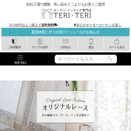
自社工場で縫製・良い品をどこよりもお安くご提供
13,200円以上ご購入で
送料無料
安心のオーダーカーテン丈直し
夏期休暇に伴う出荷スケジュールのお知らせ
ご利用案内
サンプル請求
お問合せ
電話
カートを見る