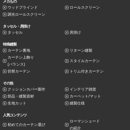
メカもの
ウッドブラインド
ロールスクリーン
調光ロールスクリーン
タッセル・房掛け
タッセル
房掛け
特殊縫製
カーテン裏地
リターン縫製
カーテン上飾り
スタイルカーテン
(バランス)
切替カーテン
トリム付きカーテン
その他
クッションカバー製作
インテリア雑貨
部品・縫製資材
カーペット/マット
生地カット
縫製仕様
人気コンテンツ
ローマンシェード
初めてのカーテン選び
の紹介