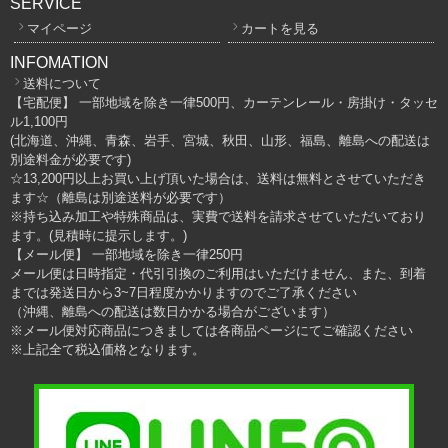
SERVICE
マイページ
カートを見る
INFOMATION
送料について
【宅配便】 一部地域を除き一律500円、カーテンレール・房掛け・タッセ
ル1,100円
(北海道、沖縄、青森、岩手、宮城、秋田、山形、福島、離島への配送は
別途料金が必要です)
☆13,200円以上お買い上げ頂いた場合は、送料は無料とさせていただき
ます☆（離島は別途送料が必要です）
※持ち込み加工や特殊商品は、実費で送料を請求させていただいており
ます。(見積時に提示します。)
【メール便】 一部地域を除き一律250円
メール便は日時指定・代引引換のご利用はいただけません、また、到着
までは発送日から3~7日程度かかりますのでご了承ください
（沖縄、離島への配送は数日かかる場合がございます）
※メール便対応商品につきましては各商品ページにてご確認ください
※上記全て税込価格となります。