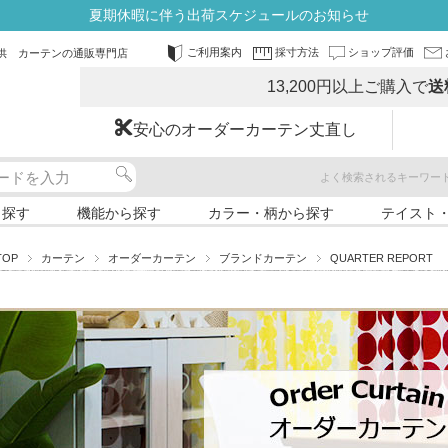
夏期休暇に伴う出荷スケジュールのお知らせ
ご利用案内
採寸方法
ショップ評価
供 カーテンの通販専門店
13,200円以上ご購入で
送
安心のオーダーカーテン丈直し
よく検索されるキーワー
ら探す
機能から探す
カラー・柄から探す
テイスト
TOP
カーテン
オーダーカーテン
ブランドカーテン
QUARTER REPORT