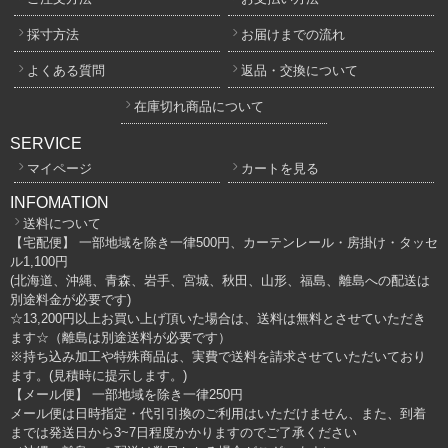
採寸方法
お届けまでの流れ
よくある質問
返品・交換について
在庫切れ商品について
SERVICE
マイページ
カートを見る
INFOMATION
送料について
【宅配便】 一部地域を除き一律500円、カーテンレール・房掛け・タッセ
ル1,100円
(北海道、沖縄、青森、岩手、宮城、秋田、山形、福島、離島への配送は
別途料金が必要です)
☆13,200円以上お買い上げ頂いた場合は、送料は無料とさせていただき
ます☆（離島は別途送料が必要です）
※持ち込み加工や特殊商品は、実費で送料を請求させていただいており
ます。(見積時に提示します。)
【メール便】 一部地域を除き一律250円
メール便は日時指定・代引引換のご利用はいただけません、また、到着
までは発送日から3~7日程度かかりますのでご了承ください