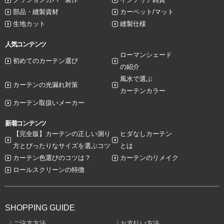
部品・縫製資材
カーペット/マット
生地カット
縫製仕様
人気コンテンツ
ローマンシェード
初めてのカーテン選び
の紹介
風水で選ぶ
カーテンの光漏れ対策
カーテンカラー
カーテン取扱いメーカー
新着コンテンツ
【完全版】カーテンの正しい測り
ヒダなしカーテン
方とぴったりなサイズを選ぶコツ
とは
カーテン色選びのコツは？
カーテンのリメイク
ロールスクリーンの特徴
SHOPPING GUIDE
ご注文方法
お支払い方法