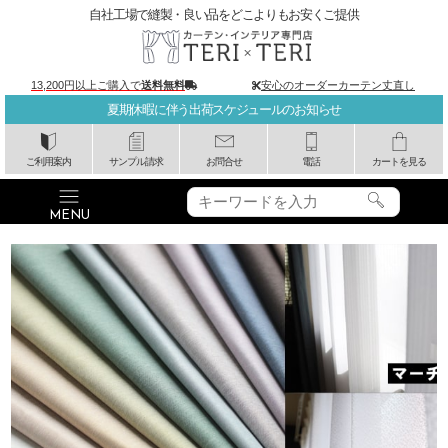
自社工場で縫製・良い品をどこよりもお安くご提供
13,200円以上ご購入で
送料無料
安心のオーダーカーテン丈直し
夏期休暇に伴う出荷スケジュールのお知らせ
ご利用案内
サンプル請求
お問合せ
電話
カートを見る