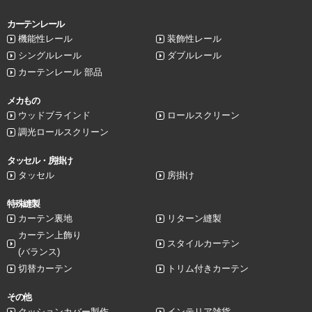
カーテンレール
機能性レール
装飾性レール
シングルレール
ダブルレール
カーテンレール 部品
メカもの
ウッドブラインド
ロールスクリーン
調光ロールスクリーン
タッセル・房掛け
タッセル
房掛け
特殊縫製
カーテン裏地
リターン縫製
カーテン上飾り
スタイルカーテン
(バランス)
切替カーテン
トリム付きカーテン
その他
クッションカバー製作
インテリア雑貨