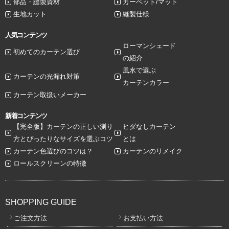
部品・縫製資材
カーペット/マット
生地カット
縫製仕様
人気コンテンツ
ローマンシェード
初めてのカーテン選び
の紹介
風水で選ぶ
カーテンの光漏れ対策
カーテンカラー
カーテン取扱いメーカー
新着コンテンツ
【完全版】カーテンの正しい測り
ヒダなしカーテン
方とぴったりなサイズを選ぶコツ
とは
カーテン色選びのコツは？
カーテンのリメイク
ロールスクリーンの特徴
SHOPPING GUIDE
ご注文方法
お支払い方法