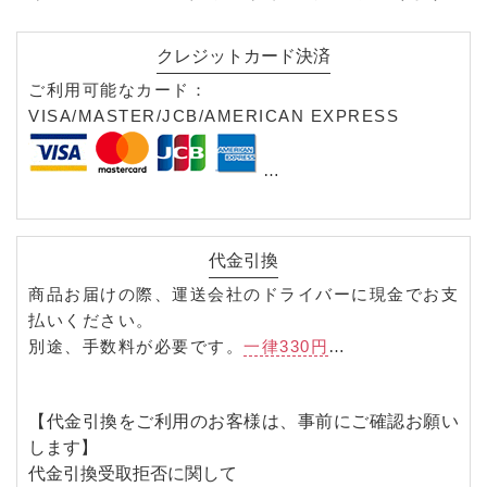
クレジットカード決済
ご利用可能なカード：
VISA/MASTER/JCB/AMERICAN EXPRESS
一括・リボルビング払い（リボ払い）・分割
（2.3.5.6.10.12.15.18.20.24）
代金引換
商品お届けの際、運送会社のドライバーに現金でお支
払いください。
別途、手数料が必要です。
一律330円
【ご利用の注意点】
①レール・ロールスクリーン・ブラインド・タッセ
【代金引換をご利用のお客様は、事前にご確認お願い
ル・房掛け等のメーカー直送商品や
します】
メール便配送をご選択の場合、代金引換がご利用い
代金引換受取拒否に関して
ただけません。