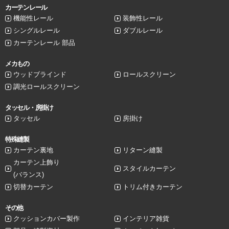
カーテンレール
機能性レール
装飾性レール
シングルレール
ダブルレール
カーテンレール 部品
メカもの
ウッドブラインド
ロールスクリーン
調光ロールスクリーン
タッセル・房掛け
タッセル
房掛け
特殊縫製
カーテン裏地
リターン縫製
カーテン上飾り
スタイルカーテン
(バランス)
切替カーテン
トリム付きカーテン
その他
クッションカバー製作
インテリア雑貨