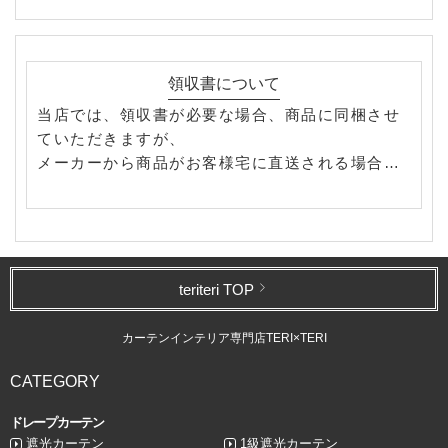
領収書について
当店では、領収書が必要な場合、商品に同梱させ
ていただきますが、
メーカーから商品がお客様宅に直送される場合、
電子領収書(電子納品書)での発行となります。
ご了承のほど、お願いいたします。
※また、領収書の宛名・但し書に関してご指定が
あれば、
備考欄に「〇〇〇〇（宛名）△△△△（但し書
teriteri TOP
き）で領収書希望」とお書き添え下さい。
特に記述なければ、”注文者の名前”を宛名にし
カーテンインテリア専門店TERI×TERI
て、
“商品代として”を但し書きにさせていただきま
CATEGORY
す。
ドレープカーテン
遮光カーテン
1級遮光カーテン