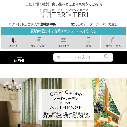
自社工場で縫製・良い品をどこよりもお安くご提供
13,200円以上ご購入で
送料無料
安心のオーダーカーテン丈直し
夏期休暇に伴う出荷スケジュールのお知らせ
ご利用案内
サンプル請求
お問合せ
電話
カートを見る