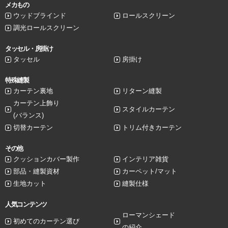
メカもの
ウッドブラインド
ロールスクリーン
調光ロールスクリーン
タッセル・房掛け
タッセル
房掛け
特殊縫製
カーテン裏地
リターン縫製
カーテン上飾り
スタイルカーテン
(バランス)
切替カーテン
トリム付きカーテン
その他
クッションカバー製作
インテリア雑貨
部品・縫製資材
カーペット/マット
生地カット
縫製仕様
人気コンテンツ
ローマンシェード
初めてのカーテン選び
の紹介