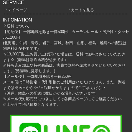
SERVICE
マイページ
カートを見る
INFOMATION
送料について
【宅配便】 一部地域を除き一律500円、カーテンレール・房掛け・タッセ
ル1,100円
(北海道、沖縄、青森、岩手、宮城、秋田、山形、福島、離島への配送は
別途料金が必要です)
☆13,200円以上お買い上げ頂いた場合は、送料は無料とさせていただき
ます☆（離島は別途送料が必要です）
※持ち込み加工や特殊商品は、実費で送料を請求させていただいており
ます。(見積時に提示します。)
【メール便】 一部地域を除き一律250円
メール便は日時指定・代引引換のご利用はいただけません、また、到着
までは発送日から3~7日程度かかりますのでご了承ください
（沖縄、離島への配送は数日かかる場合がございます）
※メール便対応商品につきましては各商品ページにてご確認ください
※上記全て税込価格となります。