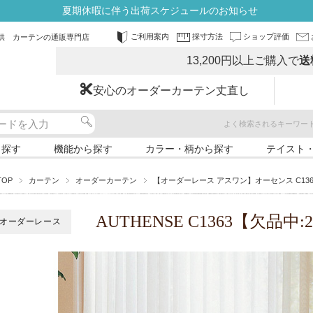
夏期休暇に伴う出荷スケジュールのお知らせ
ご利用案内
採寸方法
ショップ評価
供 カーテンの通販専門店
13,200円以上ご購入で
送
安心のオーダーカーテン丈直し
よく検索されるキーワー
ら探す
機能から探す
カラー・柄から探す
テイスト
TOP
カーテン
オーダーカーテン
【オーダーレース アスワン】オーセンス C136
AUTHENSE C1363【欠品中
オーダーレース