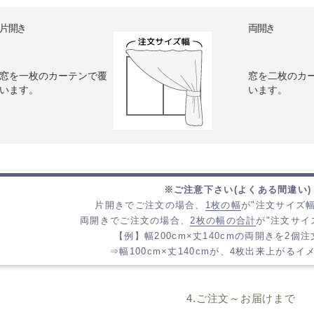
片開き
両開き
窓を一枚のカーテンで覆
窓を二枚のカ
います。
います。
※ご注意下さい(よくある間違い)
片開きでご注文の場合、
1枚の幅
が"注文サイズ
両開きでご注文の場合、
2枚の幅の合計
が"注文サイ
【例】幅200cm×丈140cmの両開きを2個
⇒幅100cm×丈140cmが、4枚出来上がる
4.ご注文～お届けまで