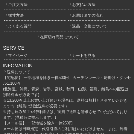
ご注文方法
お支払い方法
採寸方法
お届けまでの流れ
よくある質問
返品・交換について
在庫切れ商品について
SERVICE
マイページ
カートを見る
INFOMATION
送料について
【宅配便】 一部地域を除き一律500円、カーテンレール・房掛け・タッセ
ル1,100円
(北海道、沖縄、青森、岩手、宮城、秋田、山形、福島、離島への配送は
別途料金が必要です)
☆13,200円以上お買い上げ頂いた場合は、送料は無料とさせていただき
ます☆（離島は別途送料が必要です）
※持ち込み加工や特殊商品は、実費で送料を請求させていただいており
ます。(見積時に提示します。)
【メール便】 一部地域を除き一律250円
メール便は日時指定・代引引換のご利用はいただけません、また、到着