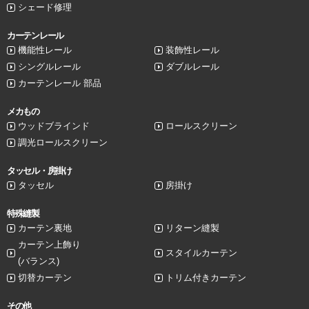
シェード修理
カーテンレール
機能性レール
装飾性レール
シングルレール
ダブルレール
カーテンレール 部品
メカもの
ウッドブラインド
ロールスクリーン
調光ロールスクリーン
タッセル・房掛け
タッセル
房掛け
特殊縫製
カーテン裏地
リターン縫製
カーテン上飾り
スタイルカーテン
(バランス)
切替カーテン
トリム付きカーテン
その他