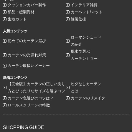
クッションカバー製作
インテリア雑貨
部品・縫製資材
カーペット/マット
生地カット
縫製仕様
人気コンテンツ
ローマンシェード
初めてのカーテン選び
の紹介
風水で選ぶ
カーテンの光漏れ対策
カーテンカラー
カーテン取扱いメーカー
新着コンテンツ
【完全版】カーテンの正しい測り
ヒダなしカーテン
方とぴったりなサイズを選ぶコツ
とは
カーテン色選びのコツは？
カーテンのリメイク
ロールスクリーンの特徴
SHOPPING GUIDE