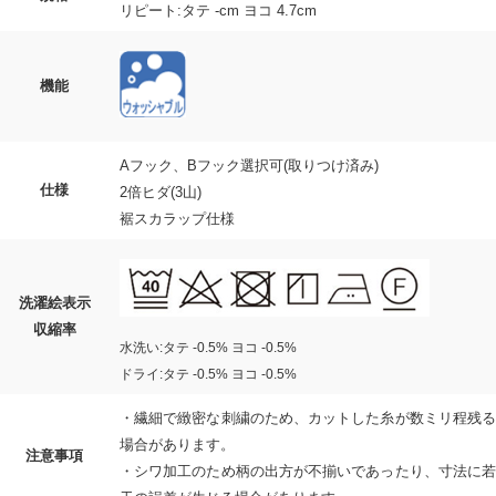
リピート:タテ -cm ヨコ 4.7cm
機能
Aフック、Bフック選択可(取りつけ済み)
仕様
2倍ヒダ(3山)
裾スカラップ仕様
洗濯絵表示
収縮率
水洗い:タテ -0.5% ヨコ -0.5%
ドライ:タテ -0.5% ヨコ -0.5%
・繊細で緻密な刺繍のため、カットした糸が数ミリ程残る
場合があります。
注意事項
・シワ加工のため柄の出方が不揃いであったり、寸法に若