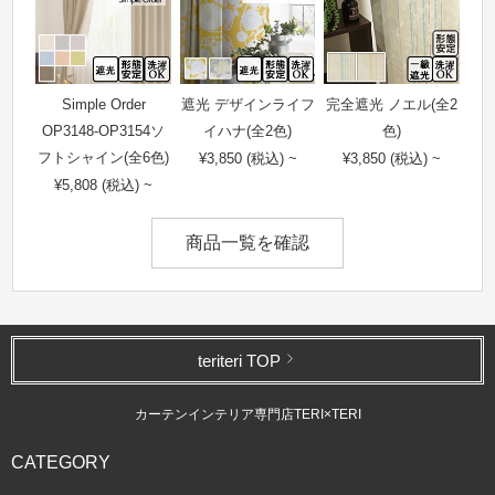
Simple Order
遮光 デザインライフ
完全遮光 ノエル(全2
OP3148-OP3154ソ
イハナ(全2色)
色)
フトシャイン(全6色)
¥3,850 (税込) ~
¥3,850 (税込) ~
¥5,808 (税込) ~
商品一覧を確認
teriteri TOP
カーテンインテリア専門店TERI×TERI
CATEGORY