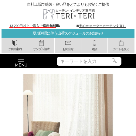
自社工場で縫製・良い品をどこよりもお安くご提供
13,200円以上ご購入で
送料無料
安心のオーダーカーテン丈直し
夏期休暇に伴う出荷スケジュールのお知らせ
ご利用案内
サンプル請求
お問合せ
電話
カートを見る