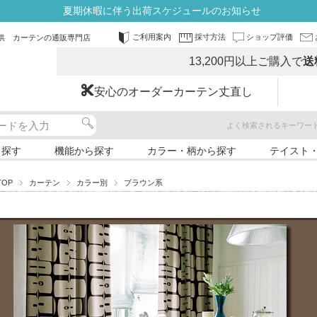
夏期休暇に伴う出荷スケジュールのお知らせ
ご利用案内
採寸方法
ショップ評価
供 カーテンの通販専門店
13,200円以上ご購入で
送
安心のオーダーカーテン丈直し
よく検索されるキーワー
ら探す
機能から探す
カラー・柄から探す
テイスト
TOP
カーテン
カラー別
ブラウン系