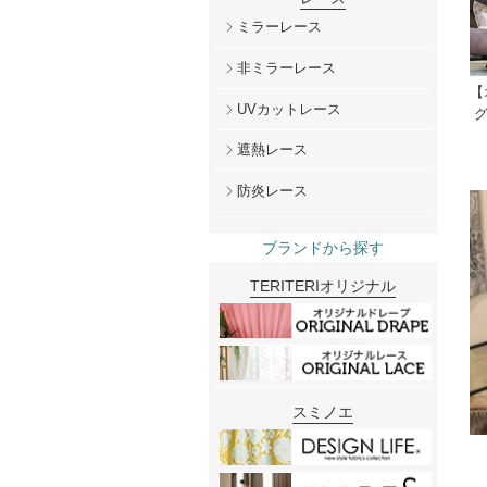
ミラーレース
非ミラーレース
【
UVカットレース
グ
遮熱レース
防炎レース
ブランドから探す
TERITERIオリジナル
スミノエ