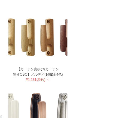
【カーテン房掛け(カーテン
留)TOSO】ノルディ(1個)(全4色)
¥1,161(税込) ～