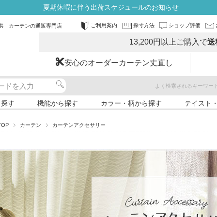
夏期休暇に伴う出荷スケジュールのお知らせ
ご利用案内
採寸方法
ショップ評価
供 カーテンの通販専門店
13,200円以上ご購入で
送
安心のオーダーカーテン丈直し
よく検索されるキーワー
ら探す
機能から探す
カラー・柄から探す
テイスト
TOP
カーテン
カーテンアクセサリー