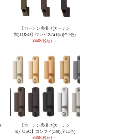
【カーテン房掛け(カーテン
留)TOSO】ワンビスA(1個)(全7色)
¥448(税込) ～
カ
【カーテン房掛け(カーテン
留)TOSO】コンフィ(1個)(全11色)
¥468(税込) ～