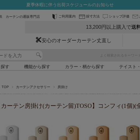
夏季休暇に伴う出荷スケジュールのお知らせ
ご利用案内
採寸方法
ショップ評価
供 カーテンの通販専門店
13,200円以上購入で
送
安心のオーダーカーテン丈直し
よく検索されるキーワー
ら探す
機能から探す
カラー・柄から探す
テイスト
TOP
カーテンアクセサリー
房掛け
カーテン房掛け(カーテン留)TOSO】コンフィ(1個)(全