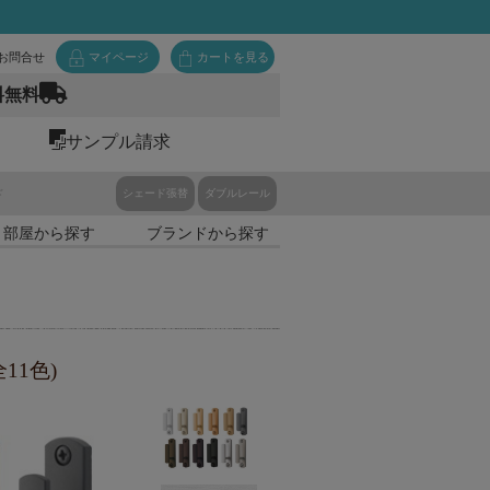
お問合せ
マイページ
カートを見る
料無料
サンプル請求
ド
シェード張替
ダブルレール
・部屋から探す
ブランドから探す
11色)