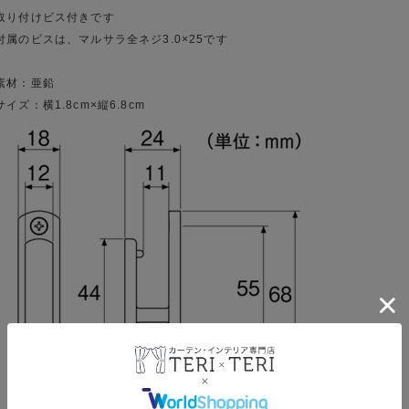
取り付けビス付きです
付属のビスは、マルサラ全ネジ3.0×25です
素材：亜鉛
サイズ：横1.8cm×縦6.8cm