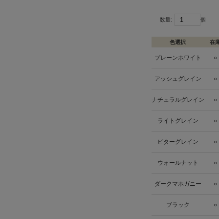
数量:
個
色選択
在
プレーンホワイト
○
アッシュグレイン
○
ナチュラルグレイン
○
ライトグレイン
○
ビターグレイン
○
ウォールナット
○
ダークマホガニー
○
ブラック
○