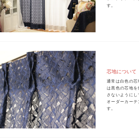
す。
芯地について
通常は白色の芯
は黒色の芯地を
さないようにし
オーダーカーテ
す。