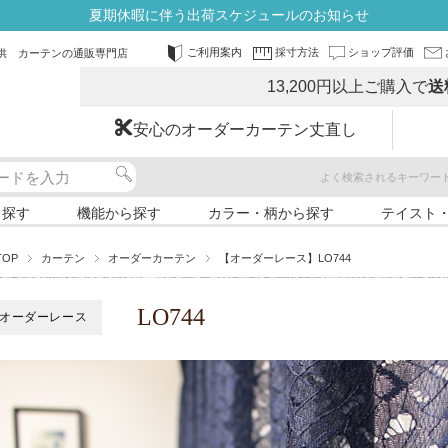
夏期休暇に伴う出荷スケジュールのお知らせ
ご利用案内
採寸方法
ショップ評価
供 カーテンの通販専門店
13,200円以上ご購入で
送
安心のオーダーカーテン丈直し
よく検索されるキーワー
ら探す
機能から探す
カラー・柄から探す
テイスト
TOP
カーテン
オーダーカーテン
【オーダーレース】LO744
LO744
オーダーレース