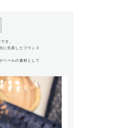
事です。
初に生産したフランス
。
やベールの素材として