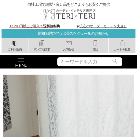
自社工場で縫製・良い品をどこよりもお安くご提供
13,200円以上ご購入で
送料無料
安心のオーダーカーテン丈直し
夏期休暇に伴う出荷スケジュールのお知らせ
ご利用案内
サンプル請求
お問合せ
電話
カートを見る