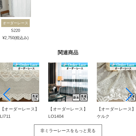
オーダーレース
S220
¥2,750(税込み)
関連商品
【オーダーレース】
【オーダーレース】
【オーダーレース】
LI711
LO1404
ケルク
非ミラーレースをもっと見る