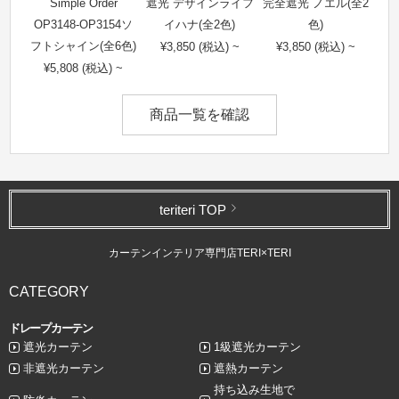
Simple Order
遮光 デザインライフ
完全遮光 ノエル(全2
OP3148-OP3154ソ
イハナ(全2色)
色)
フトシャイン(全6色)
¥3,850 (税込) ~
¥3,850 (税込) ~
¥5,808 (税込) ~
商品一覧を確認
teriteri TOP
カーテンインテリア専門店TERI×TERI
CATEGORY
ドレープカーテン
遮光カーテン
1級遮光カーテン
非遮光カーテン
遮熱カーテン
持ち込み生地で