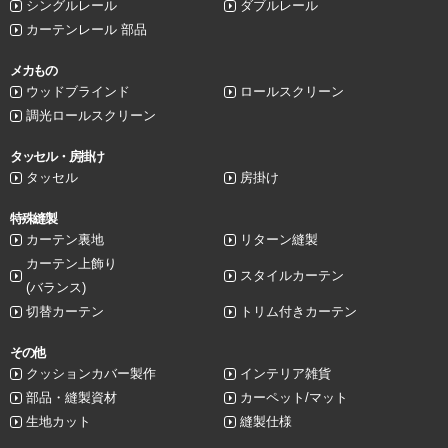
シングルレール
ダブルレール
カーテンレール 部品
メカもの
ウッドブラインド
ロールスクリーン
調光ロールスクリーン
タッセル・房掛け
タッセル
房掛け
特殊縫製
カーテン裏地
リターン縫製
カーテン上飾り
スタイルカーテン
(バランス)
切替カーテン
トリム付きカーテン
その他
クッションカバー製作
インテリア雑貨
部品・縫製資材
カーペット/マット
生地カット
縫製仕様