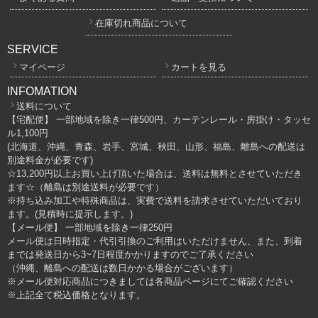
在庫切れ商品について
SERVICE
マイページ
カートを見る
INFOMATION
送料について
【宅配便】 一部地域を除き一律500円、カーテンレール・房掛け・タッセ
ル1,100円
(北海道、沖縄、青森、岩手、宮城、秋田、山形、福島、離島への配送は
別途料金が必要です)
☆13,200円以上お買い上げ頂いた場合は、送料は無料とさせていただき
ます☆（離島は別途送料が必要です）
※持ち込み加工や特殊商品は、実費で送料を請求させていただいており
ます。(見積時に提示します。)
【メール便】 一部地域を除き一律250円
メール便は日時指定・代引引換のご利用はいただけません、また、到着
までは発送日から3~7日程度かかりますのでご了承ください
（沖縄、離島への配送は数日かかる場合がございます）
※メール便対応商品につきましては各商品ページにてご確認ください
※上記全て税込価格となります。