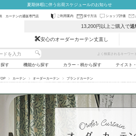
夏期休暇に伴う出荷スケジュールのお知らせ
ご利用案内
採寸方法
ショップ評価
供 カーテンの通販専門店
13,200円以上ご購入で
送
安心のオーダーカーテン丈直し
よく検索されるキーワー
ら探す
機能から探す
カラー・柄から探す
テイスト
TOP
カーテン
オーダーカーテン
ブランドカーテン