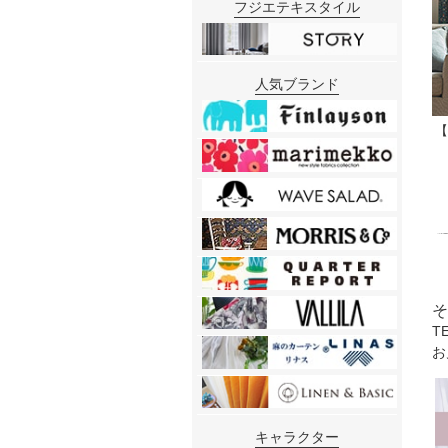
フジエテキスタイル
人気ブランド
【
そ
T
お
キャラクター