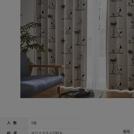
入 数
1枚
価格:
組 成
ポリエステル100％