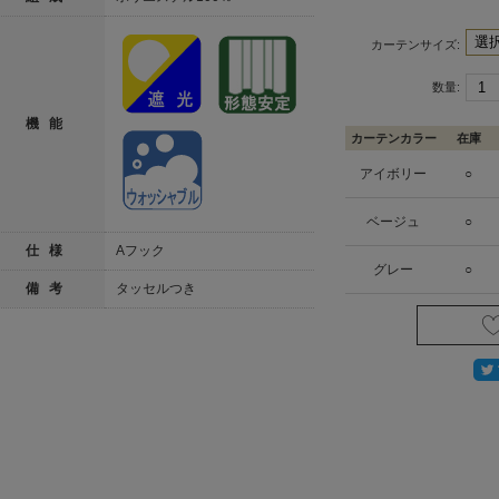
カーテンサイズ:
数量:
機 能
カーテンカラー
在庫
アイボリー
○
ベージュ
○
仕 様
Aフック
グレー
○
備 考
タッセルつき