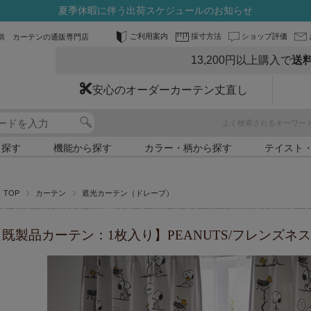
夏季休暇に伴う出荷スケジュールのお知らせ
ご利用案内
採寸方法
ショップ評価
供 カーテンの通販専門店
13,200円以上購入で
送
安心のオーダーカーテン丈直し
よく検索されるキーワー
ら探す
機能から探す
カラー・柄から探す
テイスト
TOP
カーテン
遮光カーテン（ドレープ）
【既製品カーテン：1枚入り】PEANUTS/フレンズネ