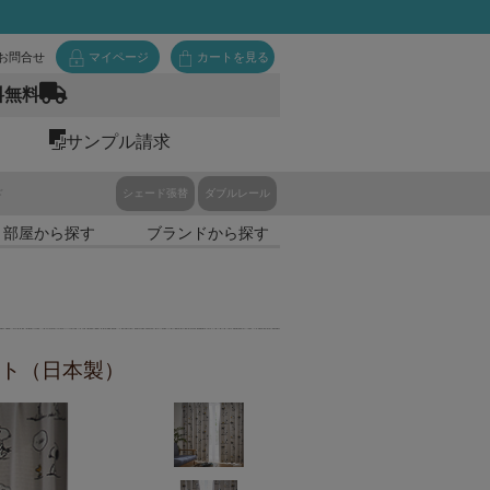
お問合せ
マイページ
カートを見る
料無料
サンプル請求
ド
シェード張替
ダブルレール
・部屋から探す
ブランドから探す
スト（日本製）