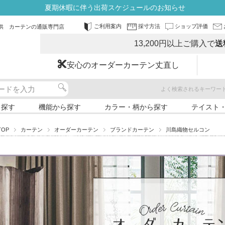
夏期休暇に伴う出荷スケジュールのお知らせ
ご利用案内
採寸方法
ショップ評価
供 カーテンの通販専門店
13,200円以上ご購入で
送
安心のオーダーカーテン丈直し
よく検索されるキーワー
ら探す
機能から探す
カラー・柄から探す
テイスト
TOP
カーテン
オーダーカーテン
ブランドカーテン
川島織物セルコン