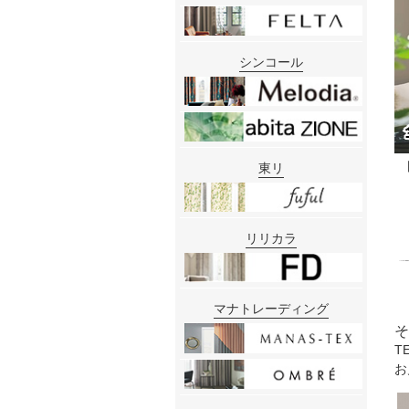
シンコール
東リ
リリカラ
マナトレーディング
そ
T
お