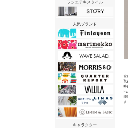
フジエテキスタイル
人気ブランド
全
取
時代
F
能
ま
キャラクター