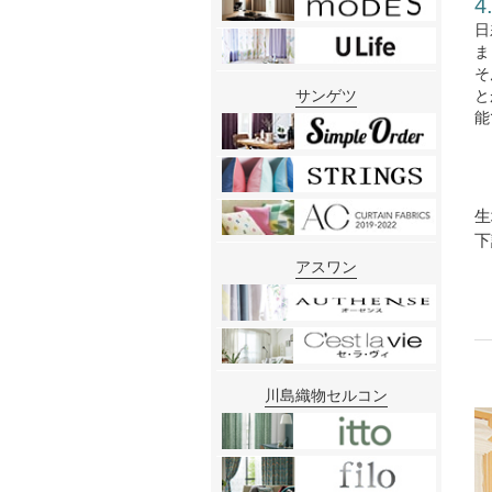
日
ま
そ
と
サンゲツ
能
生
下
アスワン
川島織物セルコン