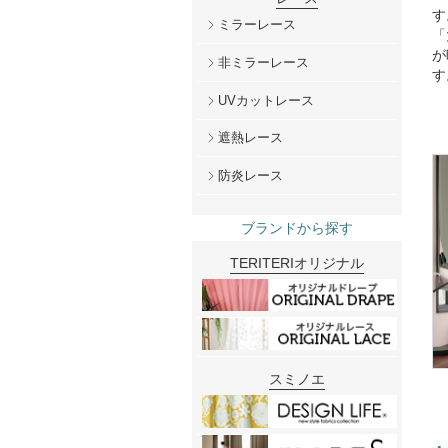
す
ミラーレース
「
が
非ミラーレース
す
UVカットレース
遮熱レース
防炎レース
ブランドから探す
TERITERIオリジナル
スミノエ