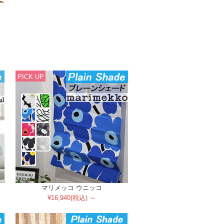
PICK UP
マリメッコ ウニッコ
¥16,940(税込) ～