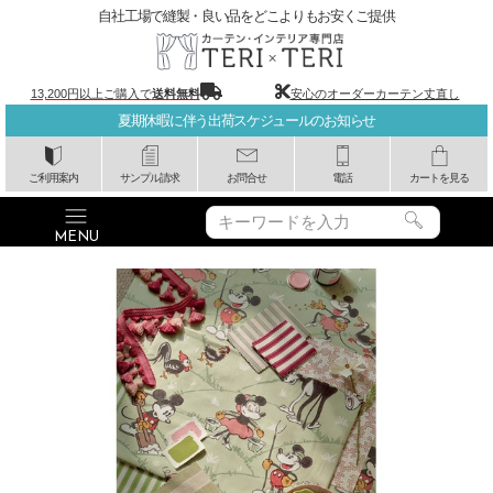
自社工場で縫製・良い品をどこよりもお安くご提供
13,200円以上ご購入で
送料無料
安心のオーダーカーテン丈直し
夏期休暇に伴う出荷スケジュールのお知らせ
ご利用案内
サンプル請求
お問合せ
電話
カートを見る