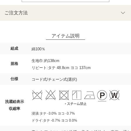
ご注文方法
組成
綿100％
生地巾:約138cm
規格
リピート:タテ 48.8cm ヨコ 137cm
仕様
コード式/チェーン式(選択)
洗濯絵表示
収縮率
浸漬:タテ -3.0% ヨコ -3.7%
ドライ:タテ -0.7% ヨコ 0.0%