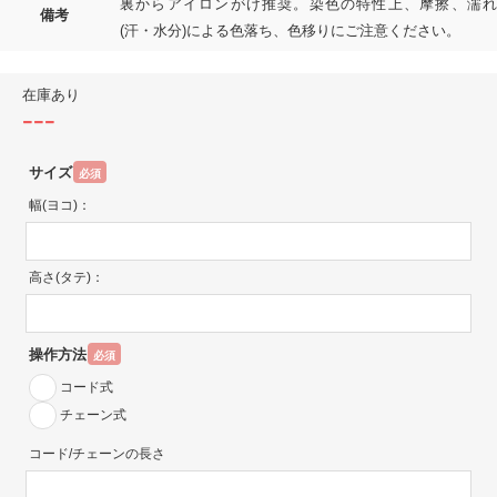
裏からアイロンがけ推奨。染色の特性上、摩擦、濡れ
備考
(汗・水分)による色落ち、色移りにご注意ください。
在庫あり
---
サイズ
必須
幅(ヨコ)：
高さ(タテ)：
操作方法
必須
コード式
チェーン式
コード/チェーンの長さ