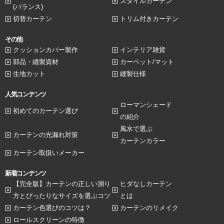
スタイルカーテン
(バランス)
切替カーテン
トリム付きカーテン
その他
クッションカバー製作
インテリア雑貨
部品・縫製資材
カーペット/マット
生地カット
縫製仕様
人気コンテンツ
ローマンシェード
初めてのカーテン選び
の紹介
風水で選ぶ
カーテンの光漏れ対策
カーテンカラー
カーテン取扱いメーカー
新着コンテンツ
【完全版】カーテンの正しい測り
ヒダなしカーテン
方とぴったりなサイズを選ぶコツ
とは
カーテン色選びのコツは？
カーテンのリメイク
ロールスクリーンの特徴