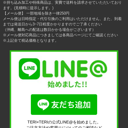
※持ち込み加工や特殊商品は、実費で送料を請求させていただいており
ます。(見積時に提示します。)
【メール便】 一部地域を除き一律250円
メール便は日時指定・代引引換のご利用はいただけません、また、到着
までは発送日から3~7日程度かかりますのでご了承ください
（沖縄、離島への配送は数日かかる場合がございます）
※メール便対応商品につきましては各商品ページにてご確認ください
※上記全て税込価格となります。
TERI×TERIの公式LINE@を始めました。
ご注文方法や窓周りについてのご相談など