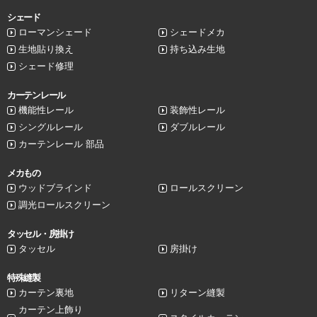
シェード
ローマンシェード
シェードメカ
生地貼り換え
持ち込み生地
シェード修理
カーテンレール
機能性レール
装飾性レール
シングルレール
ダブルレール
カーテンレール 部品
メカもの
ウッドブラインド
ロールスクリーン
調光ロールスクリーン
タッセル・房掛け
タッセル
房掛け
特殊縫製
カーテン裏地
リターン縫製
カーテン上飾り